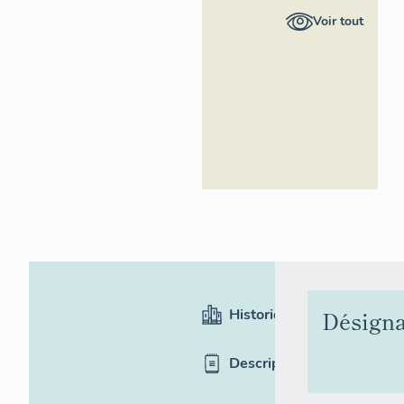
Bernard
Voir tout
Vialles,
Région Île-
de-France
Historique
Désigna
Description