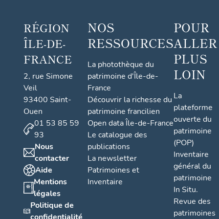
NOS
POUR
RÉGION
RESSOURCES
ALLER
ÎLE-DE-
PLUS
FRANCE
La photothèque du
LOIN
2, rue Simone
patrimoine d'Île-de-
Veil
France
La
93400 Saint-
Découvrir la richesse du
plateforme
Ouen
patrimoine francilien
ouverte du
01 53 85 59
Open data Île-de-France
patrimoine
93
Le catalogue des
(POP)
Nous
publications
Inventaire
contacter
La newsletter
général du
Aide
Patrimoines et
patrimoine
Mentions
Inventaire
In Situ.
légales
Revue des
Politique de
patrimoines
confidentialité