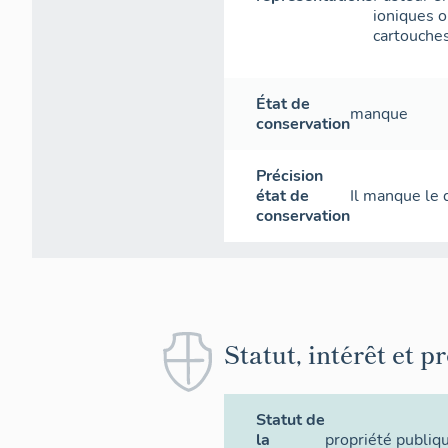
ioniques o
cartouches
État de
manque
conservation
Précision
état de
Il manque le 
conservation
Statut, intérêt et p
Statut de
la
propriété publiq