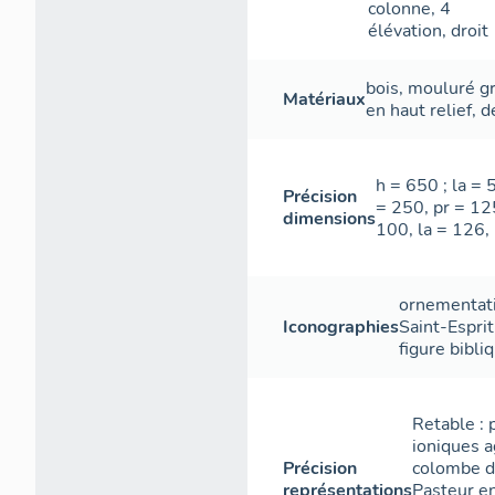
colonne
,
4
élévation
,
droit
bois
,
mouluré gr
Matériaux
en haut relief
,
d
h = 650 ; la = 
Précision
= 250, pr = 125
dimensions
100, la = 126, 
ornementat
Iconographies
Saint-Esprit
figure bibli
Retable : 
ioniques a
Précision
colombe du
représentations
Pasteur en