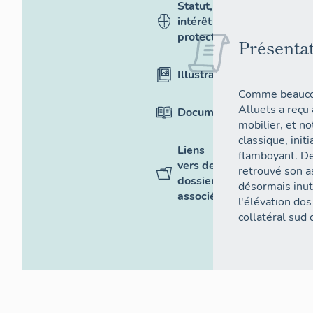
Statut,
intérêt et
protection
Présenta
Illustrations
Comme beaucou
Alluets a reçu 
Documentation
mobilier, et n
classique, init
Liens
flamboyant. Dep
vers des
retrouvé son as
dossiers
désormais inut
associés
l'élévation dos
collatéral sud 