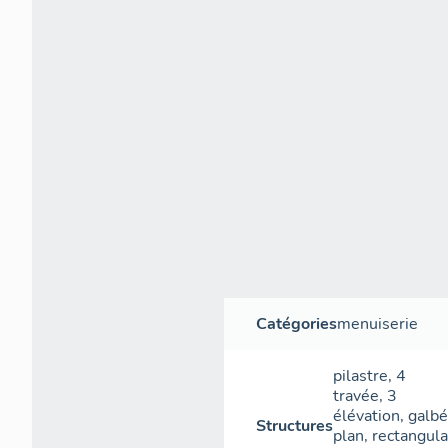
Catégories
menuiserie
pilastre
,
4
travée
,
3
élévation
,
galbé
Structures
plan
,
rectangula