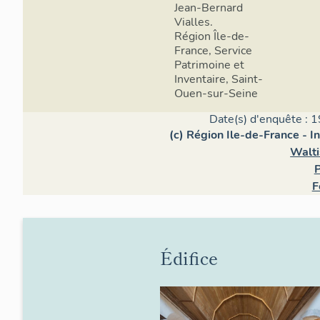
Jean-Bernard
Vialles.
Région Île-de-
France, Service
Patrimoine et
Inventaire, Saint-
Ouen-sur-Seine
Date(s) d'enquête : 1
(c) Région Ile-de-France - I
Walti
P
F
Édifice