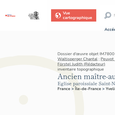
Vue
cartographique
Accéd
Dossier d’œuvre objet IM78001
Waltisperger Chantal
;
Peuvot 
Förstel Judith (Rédacteur)
inventaire topographique
Ancien maître-au
Eglise paroissiale Saint-N
France
>
Île-de-France
>
Yvel