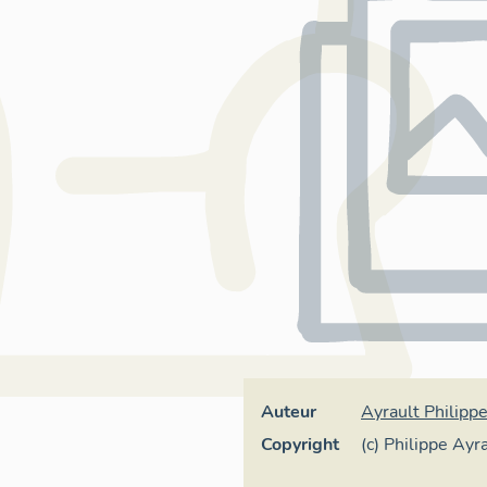
Auteur
Ayrault Philipp
Copyright
(c) Philippe Ayr
France