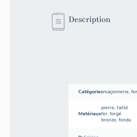
Description
Catégories
maçonnerie
,
fe
pierre
,
taillé
Matériaux
fer
,
forgé
bronze
,
fondu