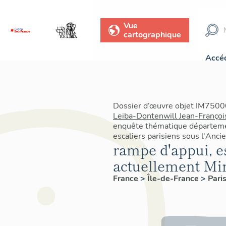
Vue
cartographique
Accéd
Dossier d’œuvre objet IM7500
Leiba-Dontenwill Jean-Françoi
enquête thématique départemen
escaliers parisiens sous l'Anc
rampe d'appui, es
actuellement Min
France
>
Île-de-France
>
Pari