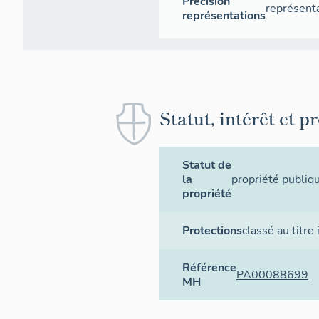
Précision
représenta
représentations
Statut, intérêt et p
Statut de
la
propriété publiq
propriété
Protections
classé au titr
Référence
PA00088699
MH