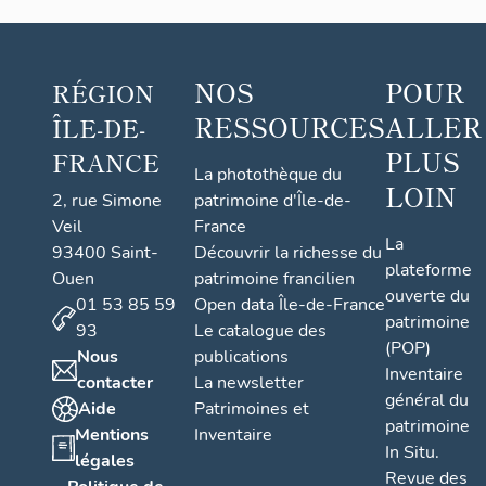
NOS
POUR
RÉGION
RESSOURCES
ALLER
ÎLE-DE-
PLUS
FRANCE
La photothèque du
LOIN
2, rue Simone
patrimoine d'Île-de-
Veil
France
La
93400 Saint-
Découvrir la richesse du
plateforme
Ouen
patrimoine francilien
ouverte du
01 53 85 59
Open data Île-de-France
patrimoine
93
Le catalogue des
(POP)
Nous
publications
Inventaire
contacter
La newsletter
général du
Aide
Patrimoines et
patrimoine
Mentions
Inventaire
In Situ.
légales
Revue des