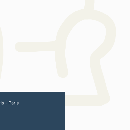
is
-
Paris