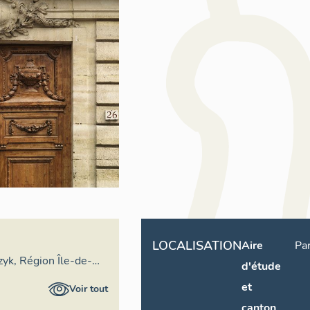
LOCALISATION
Aire
Par
zyk, Région Île-de-
d'étude
et
Voir tout
canton