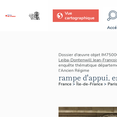
Vue
cartographique
Accé
Dossier d’œuvre objet IM7500
Leiba-Dontenwill Jean-Françoi
enquête thématique départemen
l'Ancien Régime
rampe d'appui, es
France
>
Île-de-France
>
Pari