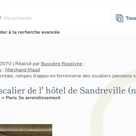
Tou
der à la recherche avancée
0070 | Réalisé par
Bussière Roselyne
;
s
;
Marchand Maud
tale, rampes d'appui en ferronnerie des escaliers parisiens 
calier de l' hôtel de Sandreville (
s
>
Paris 3e arrondissement