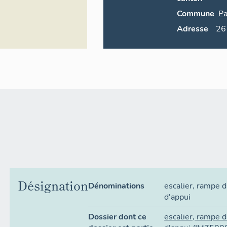
Commune
Pa
Adresse
2
Désignation
Dénominations
escalier
,
rampe d
d'appui
Dossier dont ce
escalier
,
rampe d