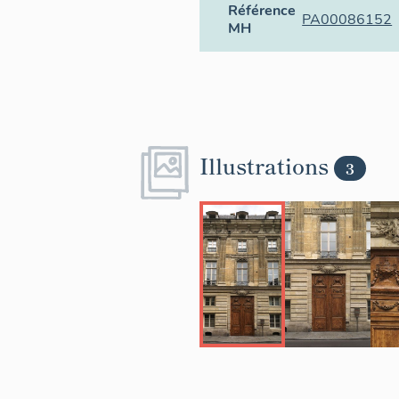
Référence
PA00086152
MH
Illustrations
3