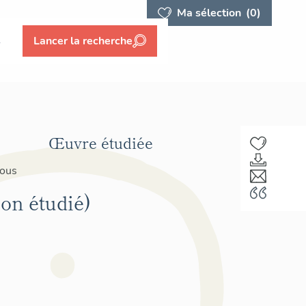
Ma sélection
(0)
s
Lancer la recherche
Œuvre étudiée
sous
non étudié)
F