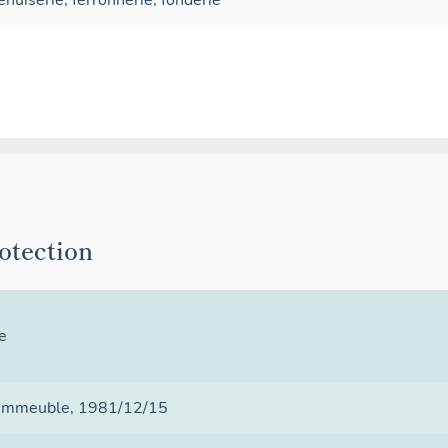
nuiserie
,
ferronnerie
,
fonderie
rotection
e
e immeuble
, 1981/12/15