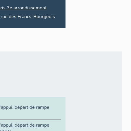
ris 3e arrondissement
6
rue des
Francs-Bourgeois
'appui
,
départ de rampe
'appui
,
départ de rampe