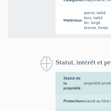
Catégories
maçonnerie
,
me
pierre
,
taillé
bois
,
taillé
Matériaux
fer
,
forgé
bronze
,
fondu
Statut, intérêt et p
Statut de
la
propriété privé
propriété
Protections
classé au titr