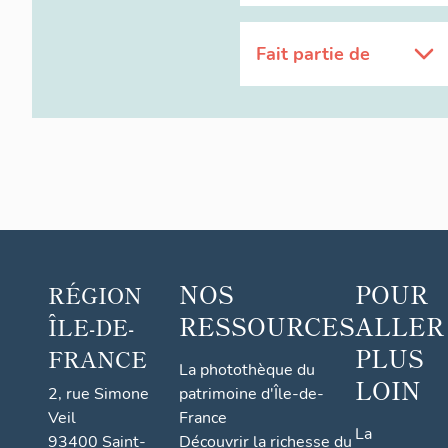
Fait partie de
NOS
POUR
RÉGION
RESSOURCES
ALLER
ÎLE-DE-
PLUS
FRANCE
La photothèque du
LOIN
2, rue Simone
patrimoine d'Île-de-
Veil
France
La
93400 Saint-
Découvrir la richesse du