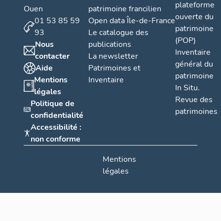
plateforme
Ouen
patrimoine francilien
ouverte du
01 53 85 59
Open data Île-de-France
patrimoine
93
Le catalogue des
(POP)
Nous
publications
Inventaire
contacter
La newsletter
général du
Aide
Patrimoines et
patrimoine
Mentions
Inventaire
In Situ.
légales
Revue des
Politique de
patrimoines
confidentialité
Accessibilité :
non conforme
Mentions
légales