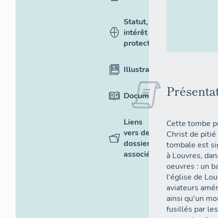
Statut,
intérêt et
protection
Illustrations
Présenta
Documentation
Liens
Cette tombe pr
vers des
Christ de pitié
dossiers
tombale est si
associés
à Louvres, dans
oeuvres : un b
l'église de Lo
aviateurs amér
ainsi qu'un mo
fusillés par l