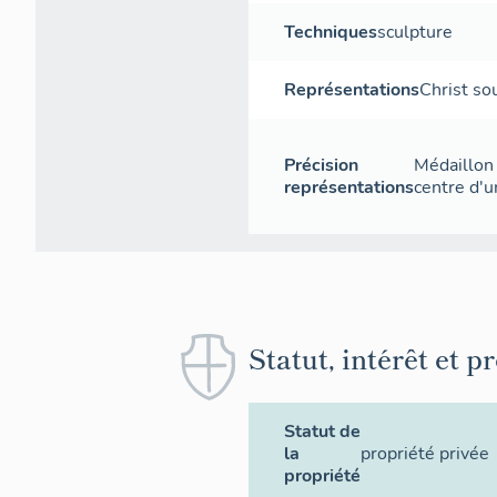
Techniques
sculpture
Représentations
Christ so
Précision
Médaillon 
représentations
centre d'u
Statut, intérêt et p
Statut de
la
propriété privée
propriété