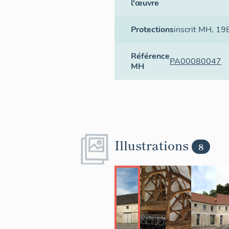
l'œuvre
Protections
inscrit MH
, 19
Référence
PA00080047
MH
Illustrations
8