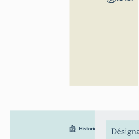
Inventaire
général du
patrimoine
culturel
Historique
Désigna