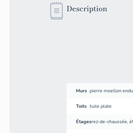
Description
Murs
pierre
moellon
endu
Toits
tuile plate
Étages
rez-de-chaussée
,
é