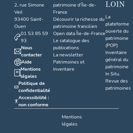
LOIN
2, rue Simone
patrimoine d'Île-de-
Veil
France
La
93400 Saint-
Découvrir la richesse du
plateforme
Ouen
patrimoine francilien
ouverte du
01 53 85 59
Open data Île-de-France
patrimoine
93
Le catalogue des
(POP)
Nous
publications
Inventaire
contacter
La newsletter
général du
Aide
Patrimoines et
patrimoine
Mentions
Inventaire
In Situ.
légales
Revue des
Politique de
patrimoines
confidentialité
Accessibilité :
non conforme
Mentions
légales