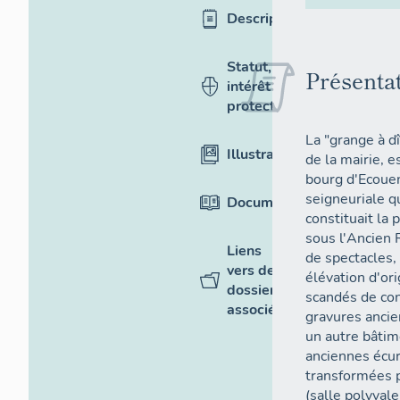
Description
Statut,
Présenta
intérêt et
protection
La "grange à dî
Illustrations
de la mairie, e
bourg d'Ecouen
seigneuriale qu
Documentation
constituait la 
sous l'Ancien 
Liens
de spectacles,
vers des
élévation d'or
dossiers
scandés de con
associés
gravures anci
un autre bâtim
anciennes écur
transformées p
(salle polyval