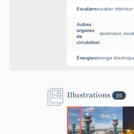
Escaliers
escalier intérieur
Autres
organes
ascenseur
,
esca
de
circulation
Énergies
énergie électriqu
Illustrations
25