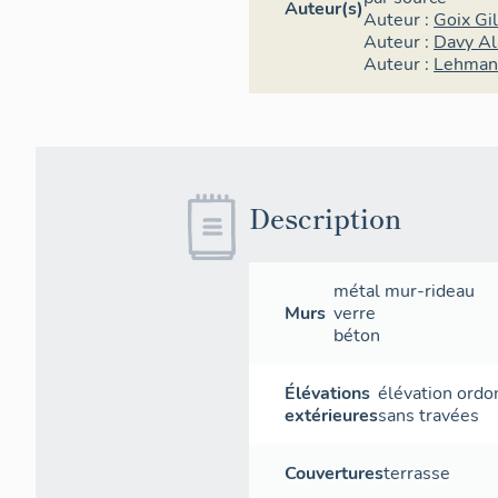
Auteur(s)
Auteur :
Goix Gi
Auteur :
Davy Al
Auteur :
Lehman
Description
métal
mur-rideau
Murs
verre
béton
Élévations
élévation ord
extérieures
sans travées
Couvertures
terrasse