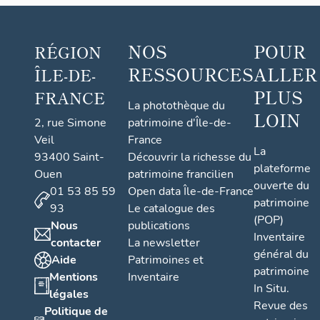
NOS
POUR
RÉGION
RESSOURCES
ALLER
ÎLE-DE-
PLUS
FRANCE
La photothèque du
LOIN
2, rue Simone
patrimoine d'Île-de-
Veil
France
La
93400 Saint-
Découvrir la richesse du
plateforme
Ouen
patrimoine francilien
ouverte du
01 53 85 59
Open data Île-de-France
patrimoine
93
Le catalogue des
(POP)
Nous
publications
Inventaire
contacter
La newsletter
général du
Aide
Patrimoines et
patrimoine
Mentions
Inventaire
In Situ.
légales
Revue des
Politique de