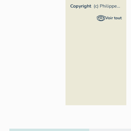
Copyright
(c) Philippe
Ayrault,
Voir tout
Région Île-
de-France