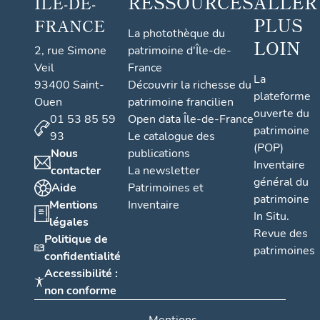
RESSOURCES
ALLER
ÎLE-DE-
PLUS
FRANCE
La photothèque du
LOIN
2, rue Simone
patrimoine d'Île-de-
Veil
France
La
93400 Saint-
Découvrir la richesse du
plateforme
Ouen
patrimoine francilien
ouverte du
01 53 85 59
Open data Île-de-France
patrimoine
93
Le catalogue des
(POP)
Nous
publications
Inventaire
contacter
La newsletter
général du
Aide
Patrimoines et
patrimoine
Mentions
Inventaire
In Situ.
légales
Revue des
Politique de
patrimoines
confidentialité
Accessibilité :
non conforme