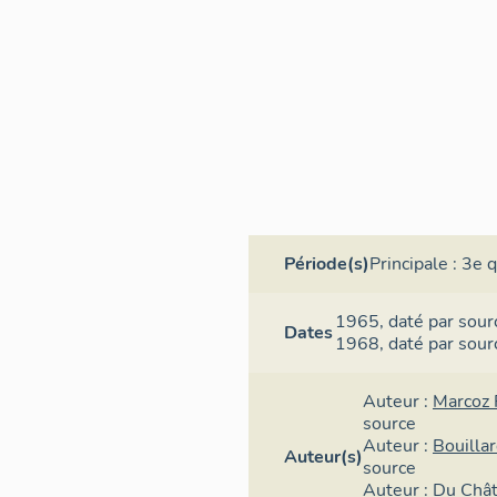
Période(s)
Principale :
3e q
1965,
daté par sour
Dates
1968,
daté par sour
Auteur :
Marcoz 
source
Auteur :
Bouilla
Auteur(s)
source
Auteur :
Du Châ