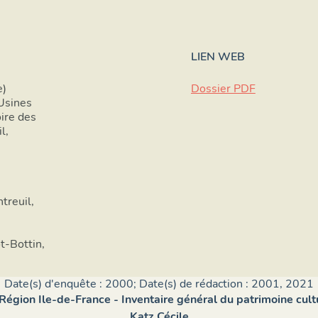
LIEN WEB
e)
Dossier PDF
Usines
oire des
l,
treuil,
t-Bottin,
Date(s) d'enquête : 2000; Date(s) de rédaction : 2001, 2021
 Région Ile-de-France - Inventaire général du patrimoine cult
Katz Cécile