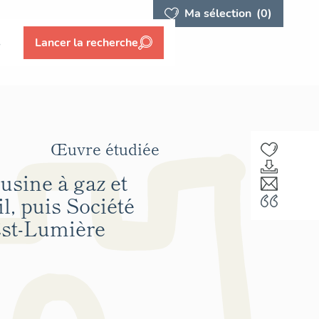
Ma sélection
(0)
s
Lancer la recherche
Œuvre étudiée
usine à gaz et
l, puis Société
 Est-Lumière
F