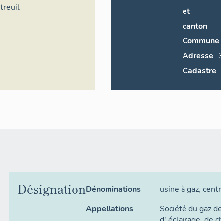
treuil
et
canton
Commune
Adresse
Cadastre
Désignation
Dénominations
usine à gaz
,
centr
Appellations
Société du gaz de
d' éclairage, de 