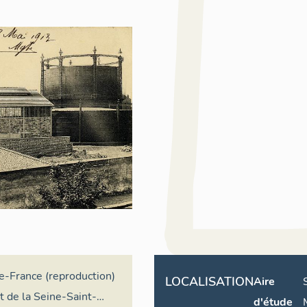
de-France (reproduction)
LOCALISATION
Aire
 de la Seine-Saint-
d'étude