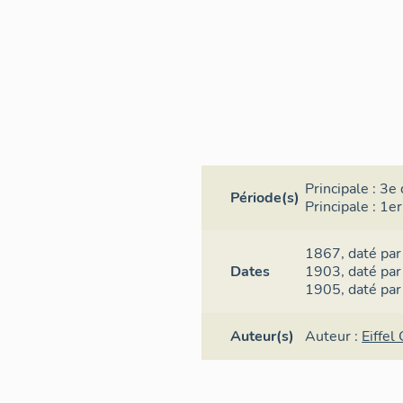
Principale :
3e 
Période(s)
Principale :
1er
1867,
daté par
Dates
1903,
daté par
1905,
daté par
Auteur(s)
Auteur :
Eiffel