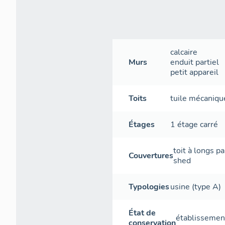
calcaire
Murs
enduit partiel
petit appareil
Toits
tuile mécaniqu
Étages
1 étage carré
toit à longs p
Couvertures
shed
Typologies
usine (type A)
État de
établissement
conservation