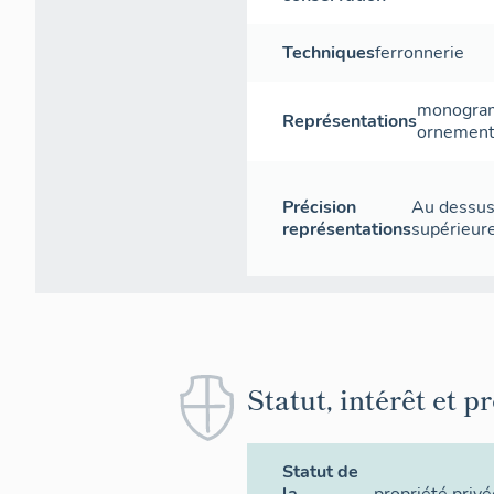
Techniques
ferronnerie
monogr
Représentations
ornement
Précision
Au dessus 
représentations
supérieure
Statut, intérêt et p
Statut de