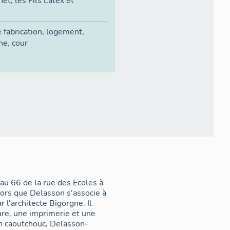
t, les Fils Latex et
e fabrication
,
logement
,
ine
,
cour
au 66 de la rue des Ecoles à
ors que Delasson s'associe à
l'architecte Bigorgne. Il
ure, une imprimerie et une
 en caoutchouc, Delasson-