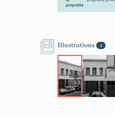
la
propriété privé
propriété
Illustrations
3