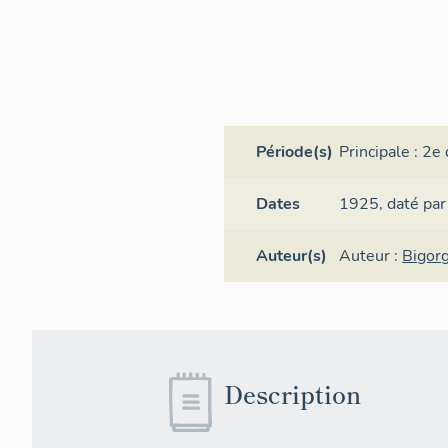
Période(s)
Principale :
2e 
Dates
1925,
daté par
Auteur(s)
Auteur :
Bigor
Description