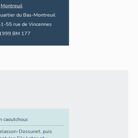
Montreuil
uartier du
Bas-Montreuil
51-55
rue de
Vincennes
1999 BM 177
en caoutchouc
elasson-Dossunet, puis