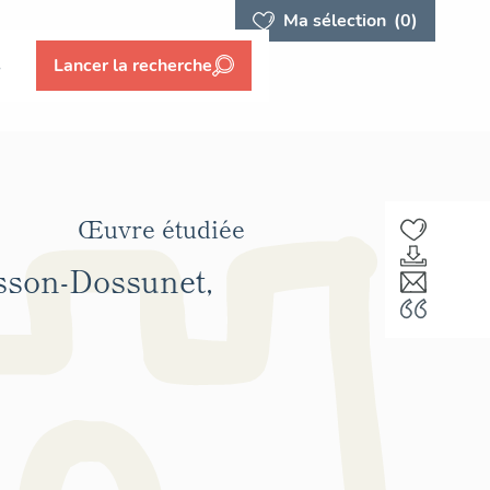
Ma sélection
(0)
s
Lancer la recherche
Œuvre étudiée
asson-Dossunet,
F