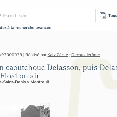
Tou
der à la recherche avancée
IA93000039 | Réalisé par
Katz Cécile
;
Decoux Jérôme
 en caoutchouc Delasson, puis Del
 Float on air
e-Saint-Denis
>
Montreuil