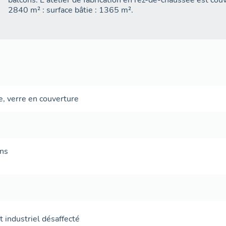
balcons. L'atelier de fabrication en rez-de-chaussée est couv
2840 m² : surface bâtie : 1365 m².
e
,
verre en couverture
ans
 industriel désaffecté