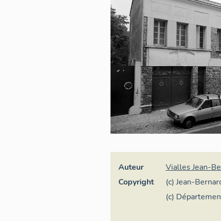
Auteur
Vialles Jean-B
Copyright
(c) Jean-Bernar
France
(c) Département
Denis