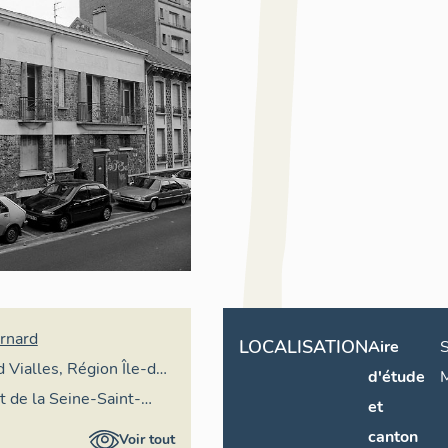
ernard
LOCALISATION
Aire
S
d Vialles, Région Île-de-
d'étude
M
 de la Seine-Saint-
et
canton
Voir tout