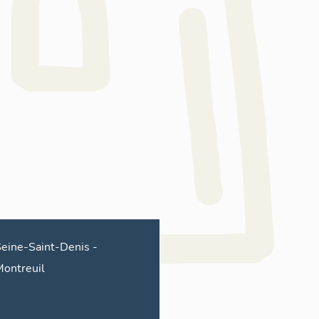
eine-Saint-Denis
-
ontreuil