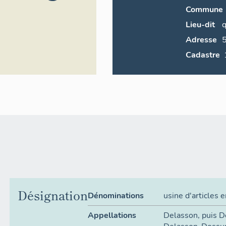
Commune
Lieu-dit
q
Adresse
Cadastre
Désignation
Dénominations
usine d'articles 
Appellations
Delasson
,
puis D