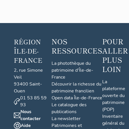
NOS
POUR
RÉGION
RESSOURCES
ALLER
ÎLE-DE-
PLUS
FRANCE
La photothèque du
LOIN
2, rue Simone
patrimoine d'Île-de-
Veil
France
La
93400 Saint-
Découvrir la richesse du
plateforme
Ouen
patrimoine francilien
ouverte du
01 53 85 59
Open data Île-de-France
patrimoine
93
Le catalogue des
(POP)
Nous
publications
Inventaire
contacter
La newsletter
général du
Aide
Patrimoines et