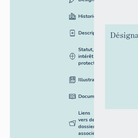
Historique
Désigna
Description
Statut,
intérêt et
protection
Illustrations
Documentation
Liens
vers des
dossiers
associés