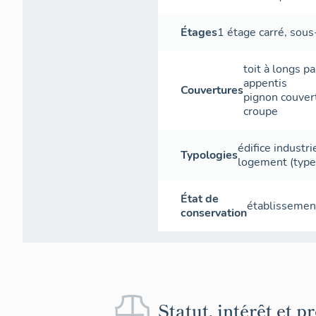
Étages
1 étage carré
,
sous
toit à longs p
appentis
Couvertures
pignon couver
croupe
édifice industr
Typologies
logement (type
État de
établissement
conservation
Statut, intérêt et p