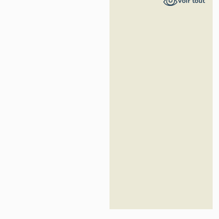
Voir tout
Région Île-
de-France