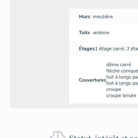
Murs
meulière
Toits
ardoise
Étages
1 étage carré
,
2 éta
dôme carré
flèche coniqu
toit à longs p
Couvertures
toit à longs p
croupe
croupe brisée
Statut, intérêt et p