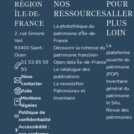
NOS
POUR
RÉGION
RESSOURCES
ALLER
ÎLE-DE-
PLUS
FRANCE
La photothèque du
LOIN
2, rue Simone
patrimoine d'Île-de-
Veil
France
La
93400 Saint-
Découvrir la richesse du
plateforme
Ouen
patrimoine francilien
ouverte du
01 53 85 59
Open data Île-de-France
patrimoine
93
Le catalogue des
(POP)
Nous
publications
Inventaire
contacter
La newsletter
général du
Aide
Patrimoines et
patrimoine
Mentions
Inventaire
In Situ.
légales
Revue des
Politique de
patrimoines
confidentialité
Accessibilité :