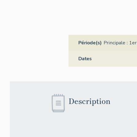
Période(s)
Principale :
1er
Dates
Description