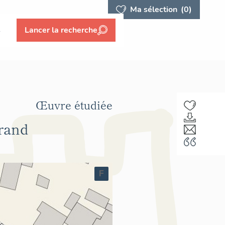
Ma sélection
(0)
s
Lancer la recherche
Œuvre étudiée
rand
F