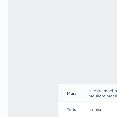
calcaire
moell
Murs
meulière
moel
Toits
ardoise