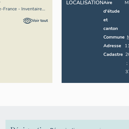
t
LOCALISATION
Aire
Ma
e-France - Inventaire
d'étude
imoine culturel
et
Voir tout
canton
Commune
Adresse
1
Cadastre
2014 AD
; 2014 AD 350 ; 2014 AD