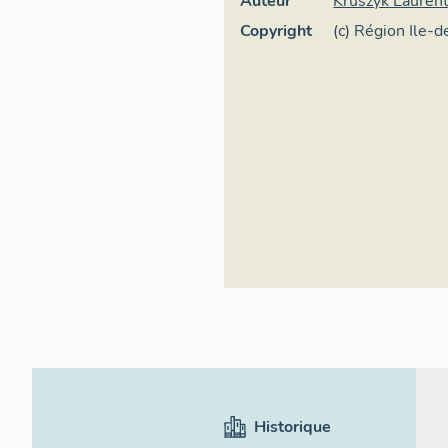
Auteur
Kruszyk Lauren
Copyright
(c) Région Ile-d
général du patr
Historique