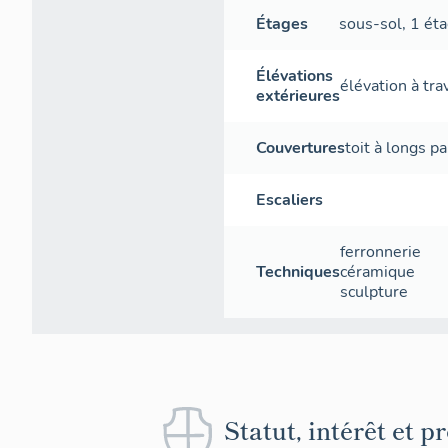
Étages
sous-sol
,
1 éta
Élévations
élévation à tr
extérieures
Couvertures
toit à longs p
Escaliers
ferronnerie
Techniques
céramique
sculpture
Statut, intérêt et p