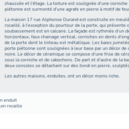
chaussée et l'étage. La toiture est soulignée d'une corniche 
piétonne est surmonté d'une agrafe en pierre à motif de feui
La maison 17 rue Alphonse Durand est construite en meulièr
rocaillé, à l'exception du pourtour de la porte, qui présente 
soubassement est en calcaire. La façade est rythmée d'un d
horizontaux, faux chainage vertical, corniches en dents d'e
de la porte dont le linteau est métallique. Les baies jumelé
porte piétonne sont soulignées à leur base par un décor de
noire. Le décor de céramique se compose d'une frise de cé
sous la corniche et de cabochons. De part et d'autre de la b
deux consoles se détachant sur des
tondi
en pierre, sculptés
Les autres maisons, enduites, ont un décor moins riche.
on
enduit
lon
rocaille