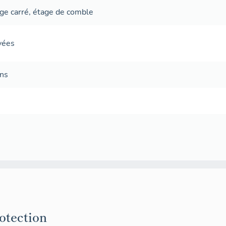
ge carré
,
étage de comble
avées
ans
rotection