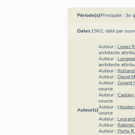
Période(s)
Principale :
3e q
Dates
1962,
daté par sour
Auteur :
Lopez 
architecte
attrib
Auteur :
Longepi
architecte
attrib
Auteur :
Rolland 
Auteur :
David M
Auteur :
Gojard 
source
Auteur :
Caplain 
source
Auteur :
Houdar
Auteur(s)
source
Auteur :
Legrand
Auteur :
Rabinel 
Auteur :
Porte R