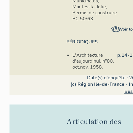
Municipales,
Mantes-la-Jolie,
Permis de construire
PC 50/63
Voir to
PÉRIODIQUES
L'Architecture
p.14-1
d'aujourd'hui, n°80,
oct.nov. 1958.
Date(s) d'enquête : 2
(c) Région Ile-de-France - I
Bus
Articulation des