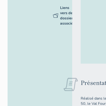
Liens
vers des
dossiers
associés
Présenta
Réalisé dans l
50, le Val Four