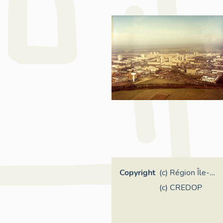
Copyright
(c) Région Île-
de-France
(c) CREDOP
(reproduction)