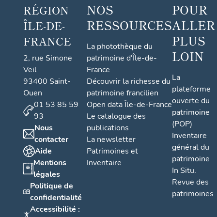
NOS
POUR
RÉGION
RESSOURCES
ALLER
ÎLE-DE-
PLUS
FRANCE
La photothèque du
LOIN
2, rue Simone
patrimoine d'Île-de-
Veil
France
La
93400 Saint-
Découvrir la richesse du
plateforme
Ouen
patrimoine francilien
ouverte du
01 53 85 59
Open data Île-de-France
patrimoine
93
Le catalogue des
(POP)
Nous
publications
Inventaire
contacter
La newsletter
général du
Aide
Patrimoines et
patrimoine
Mentions
Inventaire
In Situ.
légales
Revue des
Politique de
patrimoines
confidentialité
Accessibilité :