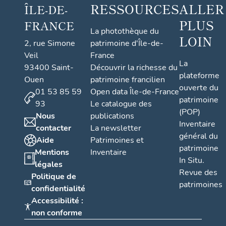
RESSOURCES
ALLER
ÎLE-DE-
PLUS
FRANCE
La photothèque du
LOIN
2, rue Simone
patrimoine d'Île-de-
Veil
France
La
93400 Saint-
Découvrir la richesse du
plateforme
Ouen
patrimoine francilien
ouverte du
01 53 85 59
Open data Île-de-France
patrimoine
93
Le catalogue des
(POP)
Nous
publications
Inventaire
contacter
La newsletter
général du
Aide
Patrimoines et
patrimoine
Mentions
Inventaire
In Situ.
légales
Revue des
Politique de
patrimoines
confidentialité
Accessibilité :
non conforme