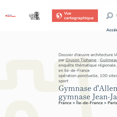
Vue
cartographique
Accéd
Dossier d’œuvre architecture 
par
Gruson Tiphaine
;
Guilmeau
enquête thématique régionale,
en Ile-de-France
opération ponctuelle, 100 sit
sport
Gymnase d'Allem
gymnase Jean-Ja
France
>
Île-de-France
>
Pari