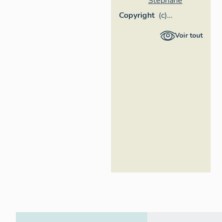
Stéphane
Copyright
(c)
Stéphane
Voir tout
Asseline,
Région Île-
de-France