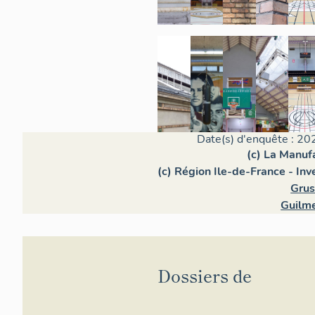
Date(s) d'enquête : 20
(c) La Manuf
(c) Région Ile-de-France - Inv
Grus
Guilm
Dossiers de