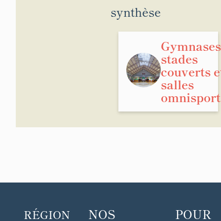
synthèse
Gymnases
stades
couverts e
salles
omnisport
NOS
POUR
RÉGION