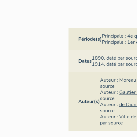
Principale :
4e q
Période(s)
Principale :
1er 
1890,
daté par sour
Dates
1914,
daté par sour
Auteur :
Moreau 
source
Auteur :
Gautier
source
Auteur(s)
Auteur :
de Dion
source
Auteur :
Ville de
par source