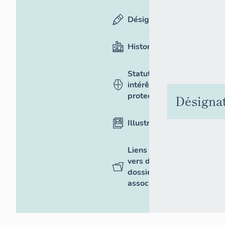
Désignation
Historique
Statut,
intérêt et
protection
Désigna
Illustrations
Liens
vers des
dossiers
associés