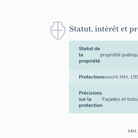
Statut, intérêt et p
Statut de
la
propriété publiq
propriété
Protections
inscrit MH
, 19
Précisions
sur la
Façades et toitu
protection