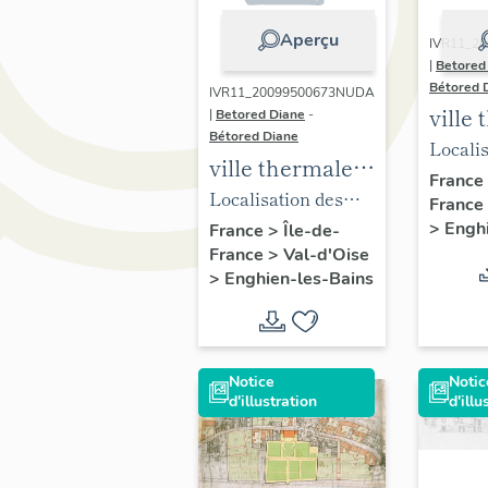
Aperçu
IVR11_2
|
Betored
Bétored 
IVR11_20099500673NUDA
ville
|
Betored Diane
-
Bétored Diane
d'Eng
Localis
ville thermale
Bains
élémen
France
d'Enghien-les-
Localisation des
France
d'urba
Bains
oeuvres présentées
>
Engh
France
>
Île-de-
présen
France
>
Val-d'Oise
dans l'ouvrage sur
l'ouvra
>
Enghien-les-Bains
Enghien.
Enghie
Notice
Notic
d'illustration
d'illu