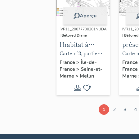
Aperçu
IVR11_20077700201NUDA
IVR11_2
|
Bétored Diane
|
Bétored
l'habitat à
prése
Melun
l'étu
Carte n°3, partie
Carte 
patri
sud : l'implantation
partie :
France
>
Île-de-
France
France
>
Seine-et-
France
Melu
du bâti par rapport
étudiés
Marne
>
Melun
Marne
à la rue.
individ
partie 
quartie
Varenn
1
2
3
4