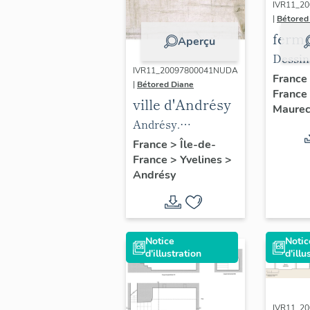
IVR11_2
|
Bétored
ferme
Aperçu
Belle
Dessin
IVR11_20097800041NUDA
orienta
France
|
Bétored Diane
France
(Région
ville d'Andrésy
Maurec
France
Andrésy.
Patrim
Localisation des
France
>
Île-de-
inventa
France
>
Yvelines
>
maisons de
Andrésy
campagne en 1731 :
Trélan (d'après le
plan terrier).
Notice
Notic
d'illustration
d'illu
IVR11_2