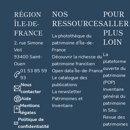
NOS
POUR
RÉGION
RESSOURCES
ALLER
ÎLE-DE-
PLUS
FRANCE
La photothèque du
LOIN
2, rue Simone
patrimoine d'Île-de-
Veil
France
La
93400 Saint-
Découvrir la richesse du
plateforme
Ouen
patrimoine francilien
ouverte du
01 53 85 59
Open data Île-de-France
patrimoine
93
Le catalogue des
(POP)
Nous
publications
Inventaire
contacter
La newsletter
général du
Aide
Patrimoines et
patrimoine
Mentions
Inventaire
In Situ.
légales
Revue des
Politique de
patrimoines
confidentialité