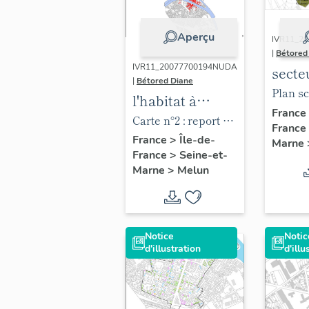
Aperçu
IVR11_2
|
Bétored
IVR11_20077700194NUDA
secte
|
Bétored Diane
de Be
Plan s
l'habitat à
Pierr
des a
France
Melun
Carte n°2 : report du
France
de la 
plan cadastral
France
>
Île-de-
Marne
moitié
France
>
Seine-et-
""napoléonien""
siècle.
Marne
>
Melun
(1826) sur le plan
cadastral actuel.
Notice
Notic
d'illustration
d'illu