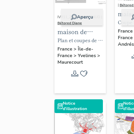
|
Bétored
mais
Aperçu
IVR11_20097800023NUD |
actue
Coupe 
Bétored Diane
Bar d
de la r
maison de
France
France
Généra
vigneron, 2 rue
Plan et coupes de la
Andrés
la rue 
du Général-de-
cave.
France
>
Île-de-
Courci
France
>
Yvelines
>
Gaulle
Maurecourt
Notice
Notic
d'illustration
d'illu