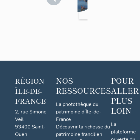
d'Oise
ale
>
de
L'Isle-
L'Isl
Adam
e-
Ada
m
NOS
POUR
RÉGION
RESSOURCES
ALLER
ÎLE-DE-
PLUS
FRANCE
La photothèque du
LOIN
2, rue Simone
patrimoine d'Île-de-
Veil
France
La
93400 Saint-
Découvrir la richesse du
plateforme
Ouen
patrimoine francilien
ouverte du