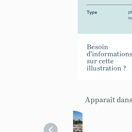
p
Type
n
Besoin
d'information
sur cette
illustration ?
Apparaît dans
Plag
e
fluvi
Val-