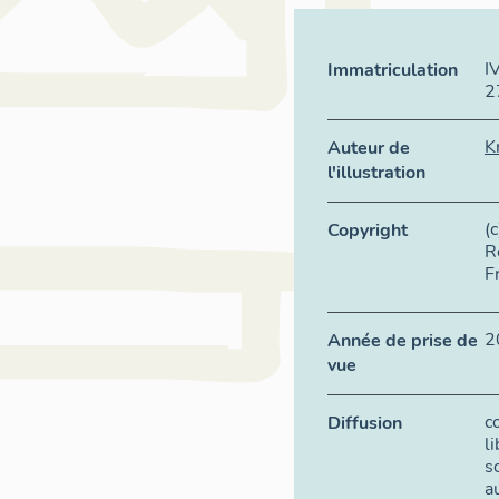
I
Immatriculation
2
K
Auteur de
l'illustration
(
Copyright
R
F
2
Année de prise de
vue
c
Diffusion
l
s
a