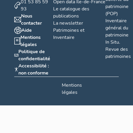
01 53 85 59
Open data Île-de-France
patrimoine
93
Le catalogue des
(POP)
Nous
publications
Inventaire
contacter
La newsletter
général du
Aide
Patrimoines et
patrimoine
Mentions
Inventaire
In Situ.
légales
Revue des
Politique de
patrimoines
confidentialité
Accessibilité :
non conforme
Mentions
légales