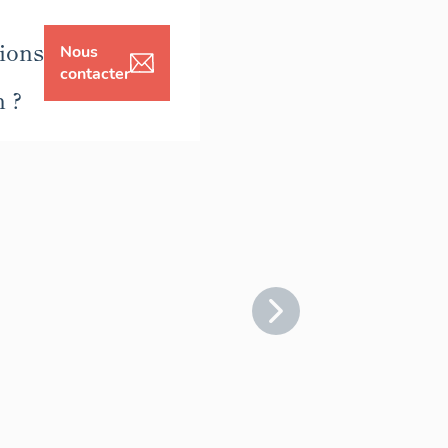
ions
Nous
contacter
n ?