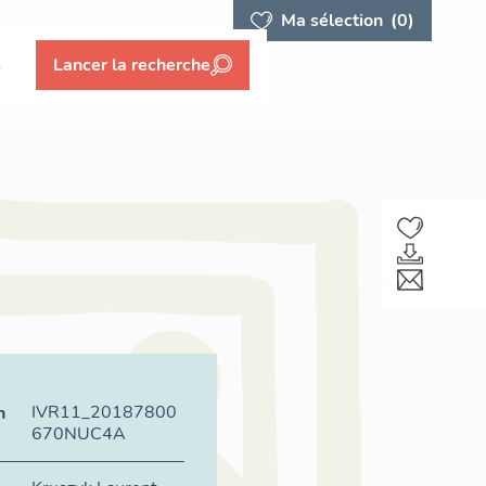
Ma sélection
(0)
s
Lancer la recherche
IVR11_20187800
n
670NUC4A