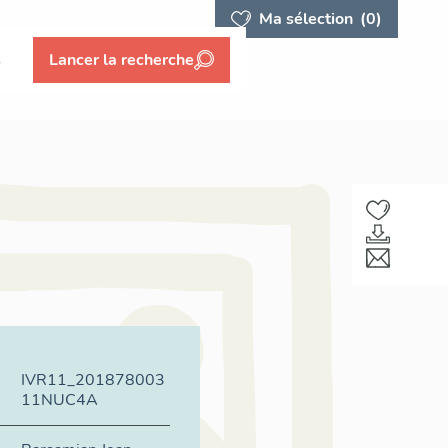
Ma sélection
(0)
s
Lancer la recherche
IVR11_201878003
11NUC4A