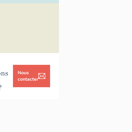
ons
Nous
contacter
?