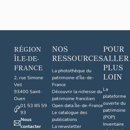
NOS
POUR
RÉGION
RESSOURCES
ALLER
ÎLE-DE-
PLUS
FRANCE
La photothèque du
LOIN
2, rue Simone
patrimoine d'Île-de-
Veil
France
La
93400 Saint-
Découvrir la richesse du
plateforme
Ouen
patrimoine francilien
ouverte du
01 53 85 59
Open data Île-de-France
patrimoine
93
Le catalogue des
(POP)
Nous
publications
Inventaire
contacter
La newsletter