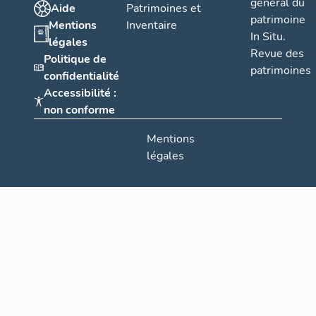
général du
Aide
Patrimoines et
patrimoine
Mentions
Inventaire
In Situ.
légales
Revue des
Politique de
patrimoines
confidentialité
Accessibilité :
non conforme
Mentions
légales