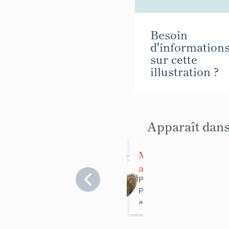
Besoin
d'information
sur cette
illustration ?
Apparaît dans
Montmartre
aux artistes
Paris
>
Paris 18e
arrondissement