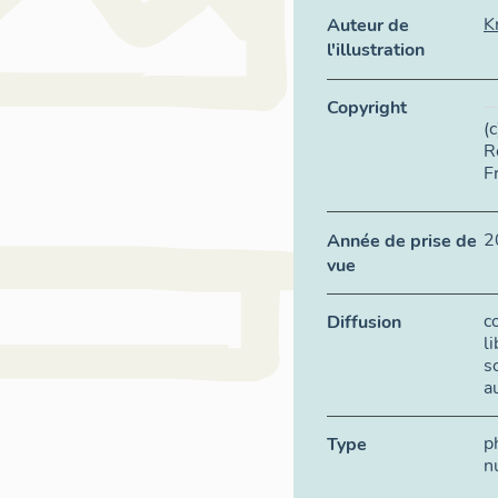
K
Auteur de
l'illustration
Copyright
(
R
F
2
Année de prise de
vue
c
Diffusion
l
s
a
p
Type
n