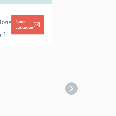
ions
Nous
contacter
n ?