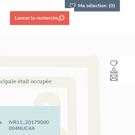
Ma sélection
(0)
s
Lancer la recherche
cipale était occupée
IVR11_20179500
n
004NUC4A