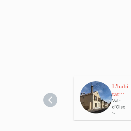
L'habi
tat
d'Eco
Val-
d'Oise
uen
>
Écouen