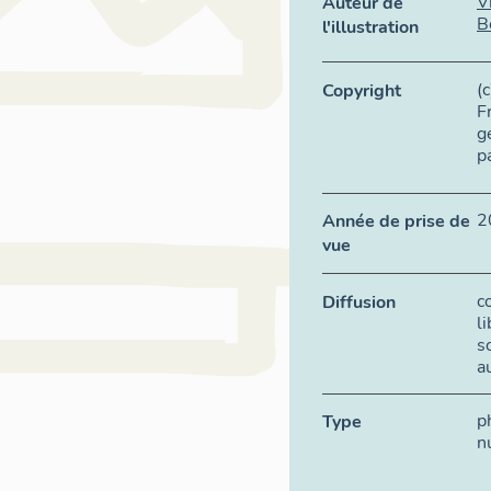
V
Auteur de
B
l'illustration
(
Copyright
F
g
p
2
Année de prise de
vue
c
Diffusion
l
s
a
p
Type
n