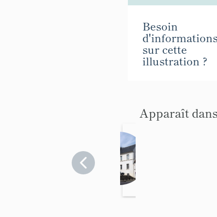
Besoin
d'information
sur cette
illustration ?
Apparaît dans
Mairi
e
Val-
d'Oise
>
Écouen