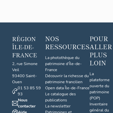
NOS
POUR
RÉGION
RESSOURCES
ALLER
ÎLE-DE-
PLUS
FRANCE
La photothèque du
LOIN
2, rue Simone
patrimoine d'Île-de-
Veil
France
La
93400 Saint-
Découvrir la richesse du
plateforme
Ouen
patrimoine francilien
ouverte du
01 53 85 59
Open data Île-de-France
patrimoine
93
Le catalogue des
(POP)
Nous
publications
Inventaire
contacter
La newsletter
général du
Aide
Patrimoines et