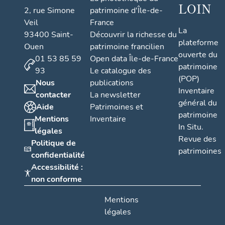
LOIN
2, rue Simone
patrimoine d'Île-de-
Veil
France
La
93400 Saint-
Découvrir la richesse du
plateforme
Ouen
patrimoine francilien
ouverte du
01 53 85 59
Open data Île-de-France
patrimoine
93
Le catalogue des
(POP)
Nous
publications
Inventaire
contacter
La newsletter
général du
Aide
Patrimoines et
patrimoine
Mentions
Inventaire
In Situ.
légales
Revue des
Politique de
patrimoines
confidentialité
Accessibilité :
non conforme
Mentions
légales