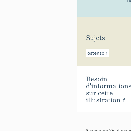
n
Sujets
ostensoir
Besoin
d'information
sur cette
illustration ?
Apparaît dans