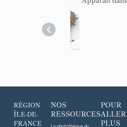
ostens
oir
Val-
d'Oise
>
Enghien-
les-
Bains
NOS
POUR
RÉGION
RESSOURCES
ALLER
ÎLE-DE-
PLUS
FRANCE
La photothèque du