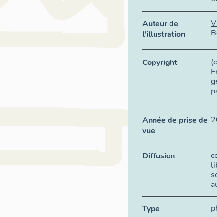
V
Auteur de
B
l'illustration
(
Copyright
F
g
p
2
Année de prise de
vue
c
Diffusion
l
s
a
p
Type