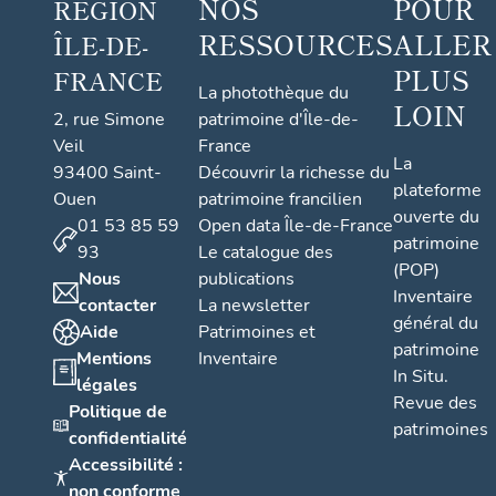
NOS
POUR
RÉGION
RESSOURCES
ALLER
ÎLE-DE-
PLUS
FRANCE
La photothèque du
LOIN
2, rue Simone
patrimoine d'Île-de-
Veil
France
La
93400 Saint-
Découvrir la richesse du
plateforme
Ouen
patrimoine francilien
ouverte du
01 53 85 59
Open data Île-de-France
patrimoine
93
Le catalogue des
(POP)
Nous
publications
Inventaire
contacter
La newsletter
général du
Aide
Patrimoines et
patrimoine
Mentions
Inventaire
In Situ.
légales
Revue des
Politique de
patrimoines
confidentialité
Accessibilité :
non conforme