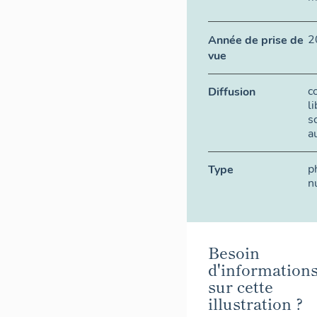
2
Année de prise de
vue
c
Diffusion
l
s
a
p
Type
n
Besoin
d'information
sur cette
illustration ?