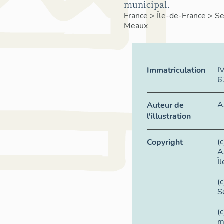
municipal.
France
>
Île-de-France
>
Se
Meaux
I
Immatriculation
6
A
Auteur de
l'illustration
(
Copyright
A
Î
(
S
(
m