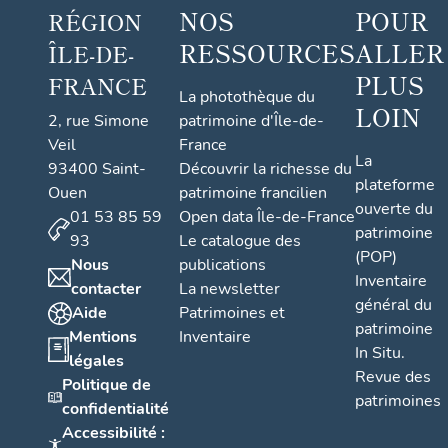
NOS
POUR
RÉGION
d
e
RESSOURCES
ALLER
ÎLE-DE-
l'
PLUS
FRANCE
o
La photothèque du
LOIN
2, rue Simone
patrimoine d'Île-de-
p
Veil
France
é
La
93400 Saint-
Découvrir la richesse du
r
plateforme
Ouen
patrimoine francilien
a
ouverte du
01 53 85 59
Open data Île-de-France
t
patrimoine
93
Le catalogue des
i
(POP)
Nous
publications
o
Inventaire
contacter
La newsletter
n
général du
Aide
Patrimoines et
patrimoine
d
Mentions
Inventaire
In Situ.
'i
légales
Revue des
n
Politique de
patrimoines
v
confidentialité
Accessibilité :
e