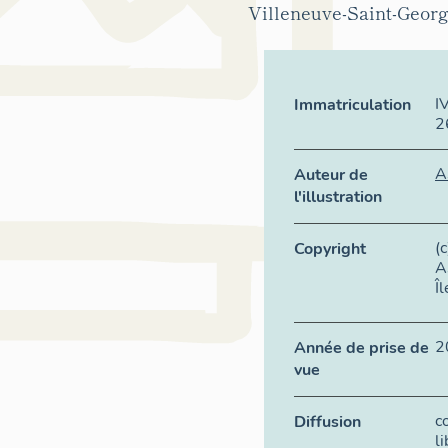
Villeneuve-Saint-Georg
I
Immatriculation
2
A
Auteur de
l'illustration
(
Copyright
A
Î
2
Année de prise de
vue
c
Diffusion
l