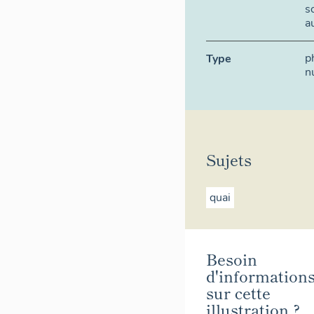
s
a
p
Type
n
Sujets
quai
Besoin
d'information
sur cette
illustration ?