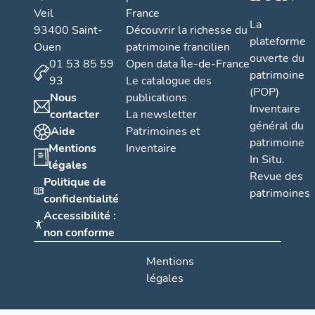
Veil
France
La
93400 Saint-
Découvrir la richesse du
plateforme
Ouen
patrimoine francilien
ouverte du
01 53 85 59
Open data Île-de-France
patrimoine
93
Le catalogue des
(POP)
Nous
publications
Inventaire
contacter
La newsletter
général du
Aide
Patrimoines et
patrimoine
Mentions
Inventaire
In Situ.
légales
Revue des
Politique de
patrimoines
confidentialité
Accessibilité :
non conforme
Mentions
légales