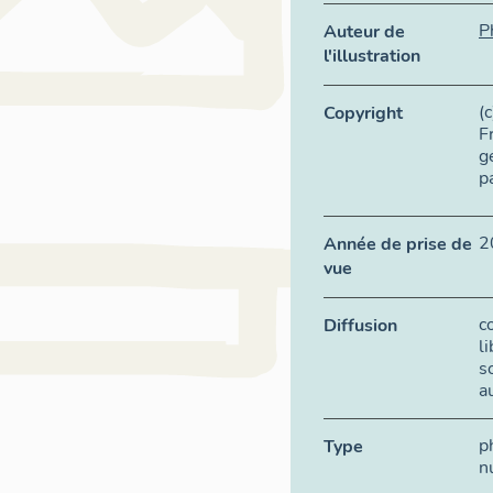
P
Auteur de
l'illustration
(
Copyright
F
g
p
2
Année de prise de
vue
c
Diffusion
l
s
a
p
Type
n