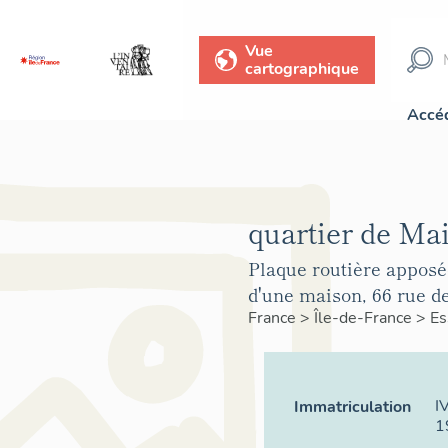
Vue
cartographique
Accéd
quartier de Mai
Plaque routière apposé
d'une maison, 66 rue d
France
>
Île-de-France
>
E
I
Immatriculation
1