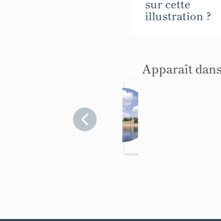
sur cette
illustration ?
Apparaît dans
mais
on
centr
Seine-
et-
ale
Marne
>
Melun