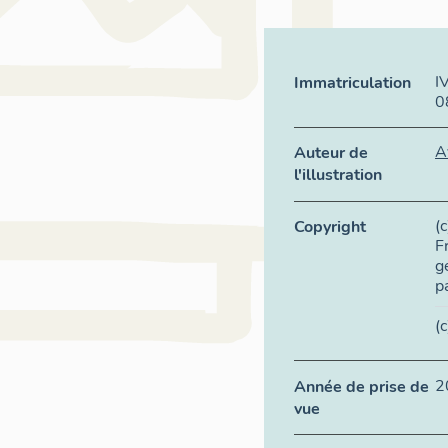
I
Immatriculation
0
A
Auteur de
l'illustration
(
Copyright
F
g
p
(
2
Année de prise de
vue