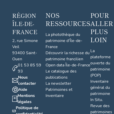
NOS
POUR
RÉGION
RESSOURCES
ALLER
ÎLE-DE-
PLUS
FRANCE
La photothèque du
LOIN
2, rue Simone
patrimoine d'Île-de-
Veil
France
La
93400 Saint-
Découvrir la richesse du
plateforme
Ouen
patrimoine francilien
ouverte du
01 53 85 59
Open data Île-de-France
patrimoine
93
Le catalogue des
(POP)
Nous
publications
Inventaire
contacter
La newsletter
général du
Aide
Patrimoines et
patrimoine
Mentions
Inventaire
In Situ.
légales
Revue des
Politique de
patrimoines