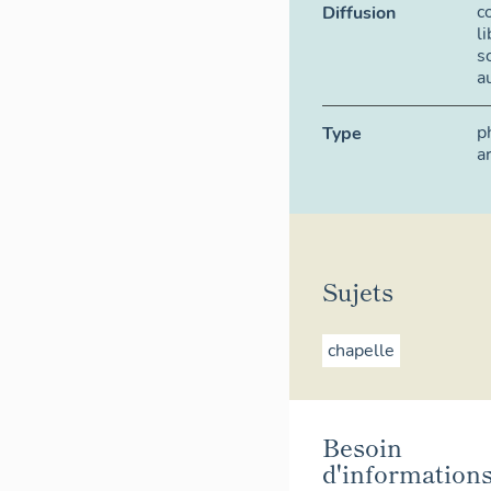
c
Diffusion
l
s
a
p
Type
a
Sujets
chapelle
Besoin
d'information