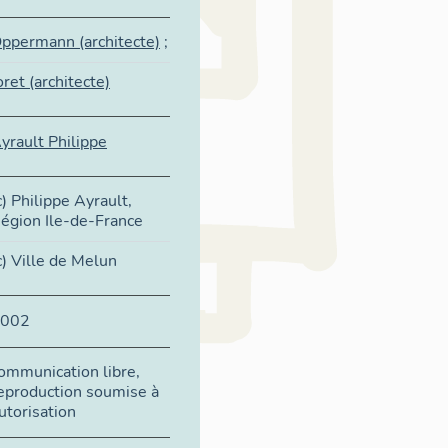
ppermann (architecte)
;
oret (architecte)
yrault Philippe
c) Philippe Ayrault,
égion Ile-de-France
c) Ville de Melun
002
ommunication libre,
eproduction soumise à
utorisation