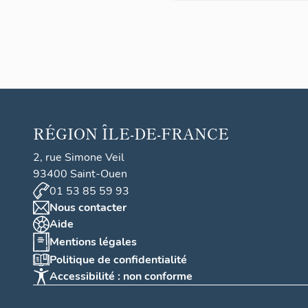
ins
Melun
génér
aux,
et
burea
u
centra
RÉGION
ÎLE-DE-FRANCE
l de
l'octro
2, rue Simone Veil
i
93400 Saint-Ouen
01 53 85 59 93
Nous contacter
Aide
Mentions légales
Politique de confidentialité
Accessibilité : non conforme