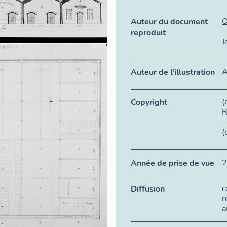
O
Auteur du document
reproduit
J
A
Auteur de l'illustration
(
Copyright
R
(
2
Année de prise de vue
c
Diffusion
r
a