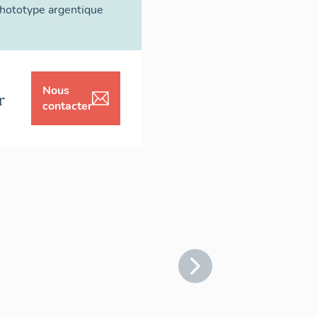
hototype argentique
Nous
r
contacter
?