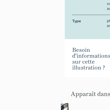
s
a
p
Type
a
Besoin
d'information
sur cette
illustration ?
Apparaît dans
L