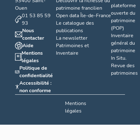
93400 Saint-
Découvrir la richesse du
n
plateforme
Ouen
patrimoine francilien
s
ouverte du
01 53 85 59
Open data Île-de-France
"
patrimoine
93
Le catalogue des
s
(POP)
Nous
publications
o
Inventaire
contacter
La newsletter
u
général du
Aide
Patrimoines et
patrimoine
s
Mentions
Inventaire
In Situ.
l'
légales
Revue des
e
Politique de
patrimoines
m
confidentialité
Accessibilité :
p
non conforme
i
r
Mentions
e
légales
d
e
s