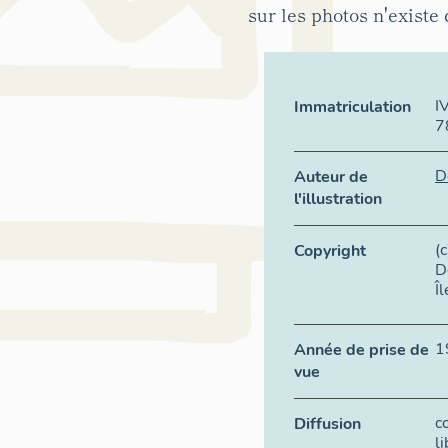
sur les photos n'existe 
I
Immatriculation
7
D
Auteur de
l'illustration
(
Copyright
D
Î
1
Année de prise de
vue
c
Diffusion
l