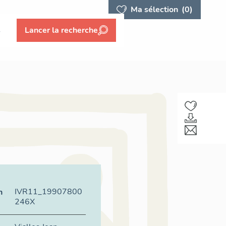
Ma sélection
(0)
s
Lancer la recherche
IVR11_19907800
n
246X