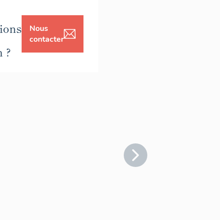
ions
Nous
contacter
n ?