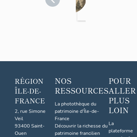
Marne
>
Champigny-
sur-Marne
NOS
POUR
RÉGION
RESSOURCES
ALLER
ÎLE-DE-
PLUS
FRANCE
La photothèque du
LOIN
2, rue Simone
patrimoine d'Île-de-
Veil
France
La
93400 Saint-
Découvrir la richesse du
plateforme
Ouen
patrimoine francilien