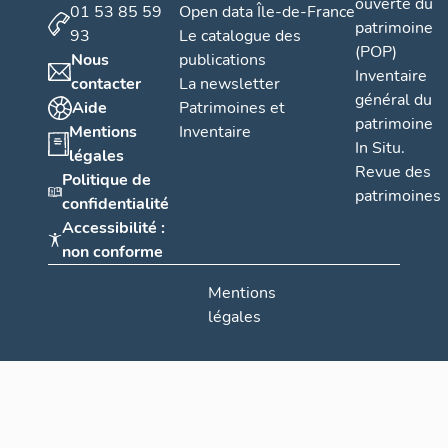
ouverte du
01 53 85 59
Open data Île-de-France
patrimoine
93
Le catalogue des
(POP)
Nous
publications
Inventaire
contacter
La newsletter
général du
Aide
Patrimoines et
patrimoine
Mentions
Inventaire
In Situ.
légales
Revue des
Politique de
patrimoines
confidentialité
Accessibilité :
non conforme
Mentions
légales