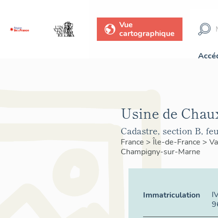
Vue
cartographique
Accéd
Usine de Chau
Cadastre, section B, feui
France
>
Île-de-France
>
Va
Champigny-sur-Marne
I
Immatriculation
9