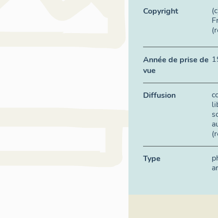
(
Copyright
F
(
1
Année de prise de
vue
c
Diffusion
l
s
a
(
p
Type
a