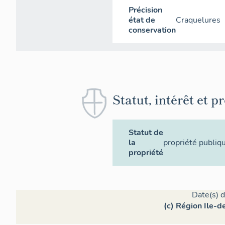
Précision
état de
Craquelures
conservation
Statut, intérêt et p
Statut de
la
propriété publiq
propriété
Date(s) d
(c) Région Ile-d