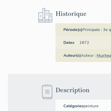
Historique
Période(s)
Principale :
3e q
Dates
1872
Auteur(s)
Auteur :
Muirhea
Description
Catégories
peinture