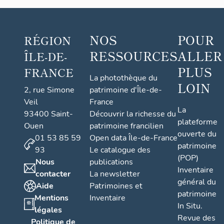
NOS
POUR
RÉGION
RESSOURCES
ALLER
ÎLE-DE-
PLUS
FRANCE
La photothèque du
LOIN
2, rue Simone
patrimoine d'Île-de-
Veil
France
La
93400 Saint-
Découvrir la richesse du
plateforme
Ouen
patrimoine francilien
ouverte du
01 53 85 59
Open data Île-de-France
patrimoine
93
Le catalogue des
(POP)
Nous
publications
Inventaire
contacter
La newsletter
général du
Aide
Patrimoines et
patrimoine
Mentions
Inventaire
In Situ.
légales
Revue des
Politique de