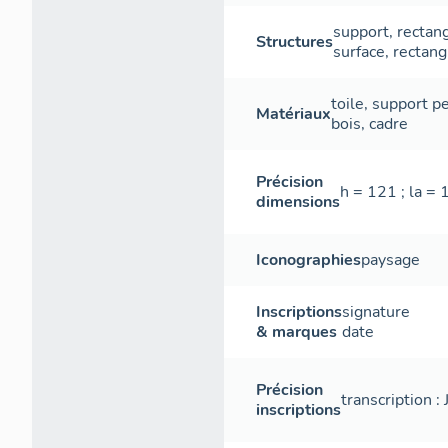
support
,
rectang
Structures
surface
,
rectang
toile
,
support
pe
Matériaux
bois
,
cadre
Précision
h = 121 ; la = 
dimensions
Iconographies
paysage
Inscriptions
signature
& marques
date
Précision
transcription 
inscriptions