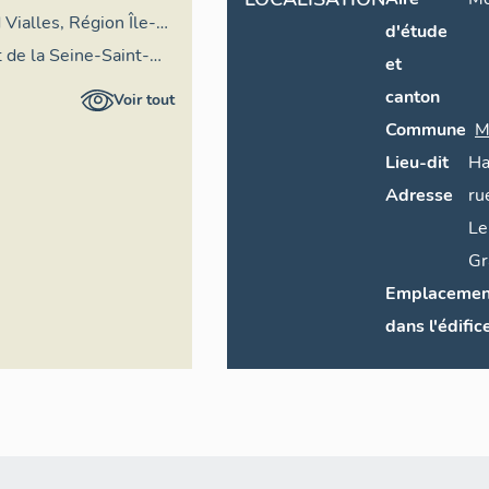
 Vialles, Région Île-
d'étude
 de la Seine-Saint-
et
canton
Voir tout
Commune
M
Lieu-dit
Ha
Adresse
ru
Le
Gr
Emplacemen
dans l'édific