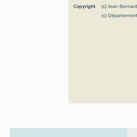
Copyright
(c) Jean-Bernard
de-France
(c) Département
Denis