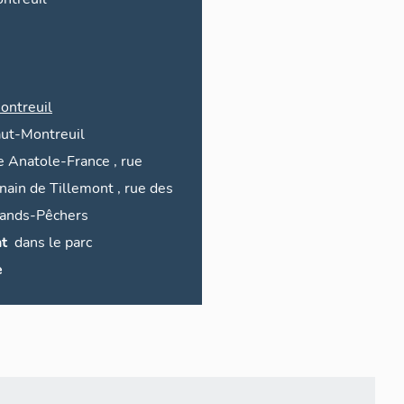
ontreuil
ut-Montreuil
e
Anatole-France
,
rue
nain de Tillemont
,
rue des
ands-Pêchers
t
dans le parc
e