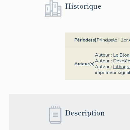
Historique
Période(s)
Principale :
1er 
Auteur :
Le Blon
Auteur :
Desclée
Auteur(s)
Auteur :
Lithogr
imprimeur
signa
Description