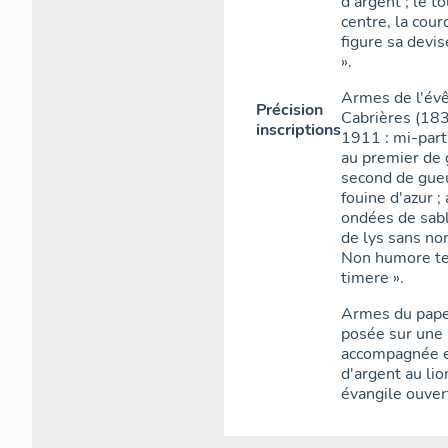
d'argent ; le t
centre, la cour
figure sa devis
».
Armes de l'év
Précision
Cabrières (183
inscriptions
1911 : mi-parti
au premier de g
second de gueu
fouine d'azur ;
ondées de sabl
de lys sans nom
Non humore ter
timere ».
Armes du pape P
posée sur une 
accompagnée en
d'argent au lio
évangile ouver