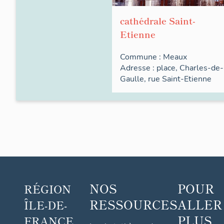
cathédrale Saint-
Etienne
Commune :
Meaux
Adresse :
place
,
Charles-de-
Gaulle
,
rue
Saint-Etienne
NOS
POUR
RÉGION
RESSOURCES
ALLER
ÎLE-DE-
PLUS
FRANCE