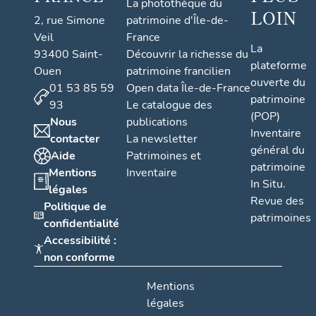
La photothèque du
LOIN
2, rue Simone
patrimoine d'Île-de-
Veil
France
La
93400 Saint-
Découvrir la richesse du
plateforme
Ouen
patrimoine francilien
ouverte du
01 53 85 59
Open data Île-de-France
patrimoine
93
Le catalogue des
(POP)
Nous
publications
Inventaire
contacter
La newsletter
général du
Aide
Patrimoines et
patrimoine
Mentions
Inventaire
In Situ.
légales
Revue des
Politique de
patrimoines
confidentialité
Accessibilité :
non conforme
Mentions
légales