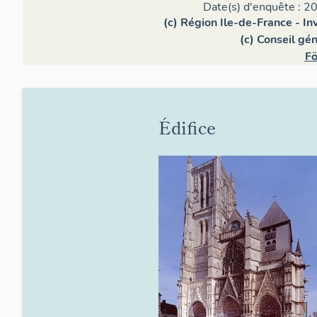
Date(s) d'enquête : 20
(c) Région Ile-de-France - In
(c) Conseil gé
Fö
Édifice