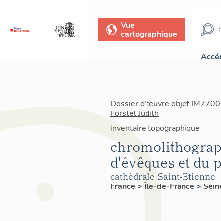
Vue
cartographique
Accéd
Dossier d’œuvre objet IM77000
Förstel Judith
inventaire topographique
chromolithograph
d'évêques et du 
cathédrale Saint-Etienne
France
>
Île-de-France
>
Sein