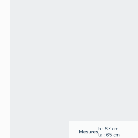
h
: 87
cm
Mesures
la
: 65
cm