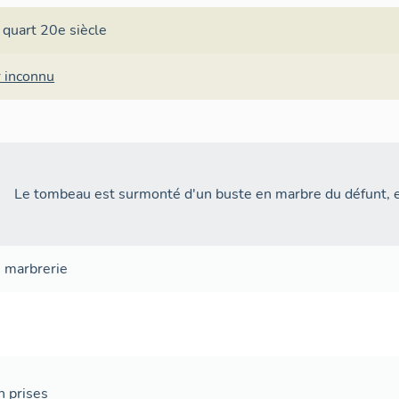
 quart 20e siècle
r inconnu
Le tombeau est surmonté d'un buste en marbre du défunt, 
,
marbrerie
 prises