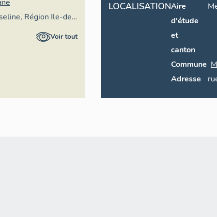
ane
LOCALISATION
Aire
Me
seline, Région Ile-de-
d'étude
et
Voir tout
canton
Commune
M
Adresse
ru