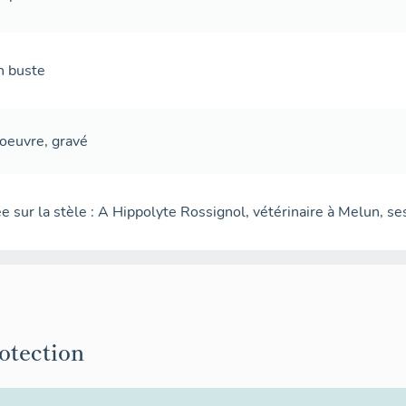
en buste
'oeuvre
,
gravé
e sur la stèle : A Hippolyte Rossignol, vétérinaire à Melun, s
rotection