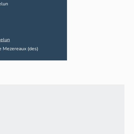
lun
elun
e
Mezereaux (des)