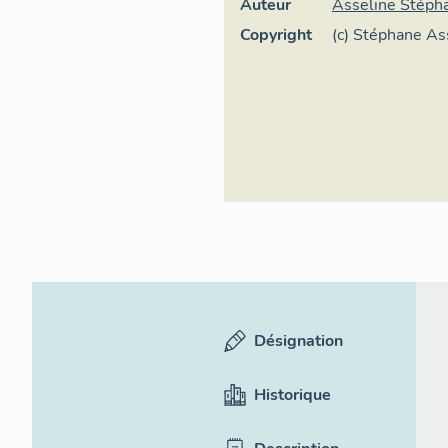
Auteur
Asseline Stéph
Copyright
(c) Stéphane As
France
Désignation
Historique