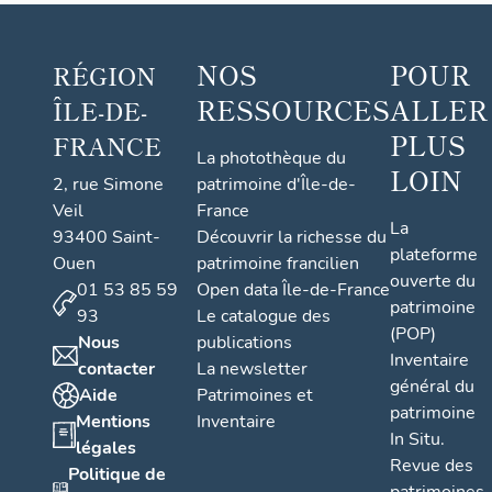
NOS
POUR
RÉGION
RESSOURCES
ALLER
ÎLE-DE-
PLUS
FRANCE
La photothèque du
LOIN
2, rue Simone
patrimoine d'Île-de-
Veil
France
La
93400 Saint-
Découvrir la richesse du
plateforme
Ouen
patrimoine francilien
ouverte du
01 53 85 59
Open data Île-de-France
patrimoine
93
Le catalogue des
(POP)
Nous
publications
Inventaire
contacter
La newsletter
général du
Aide
Patrimoines et
patrimoine
Mentions
Inventaire
In Situ.
légales
Revue des
Politique de