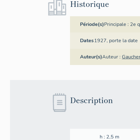
Historique
Période(s)
Principale :
2e q
Dates
1927,
porte la date
Auteur(s)
Auteur :
Gauche
Description
h
: 2,5
m