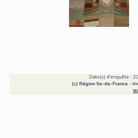
Date(s) d'enquête : 2
(c) Région Ile-de-France - In
Bl