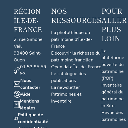
NOS
POUR
RÉGION
RESSOURCES
ALLER
ÎLE-DE-
PLUS
FRANCE
La photothèque du
LOIN
2, rue Simone
patrimoine d'Île-de-
Veil
France
La
93400 Saint-
Découvrir la richesse du
plateforme
Ouen
patrimoine francilien
ouverte du
01 53 85 59
Open data Île-de-France
patrimoine
93
Le catalogue des
(POP)
Nous
publications
Inventaire
contacter
La newsletter
général du
Aide
Patrimoines et
patrimoine
Mentions
Inventaire
In Situ.
légales
Revue des
Politique de
patrimoines
confidentialité