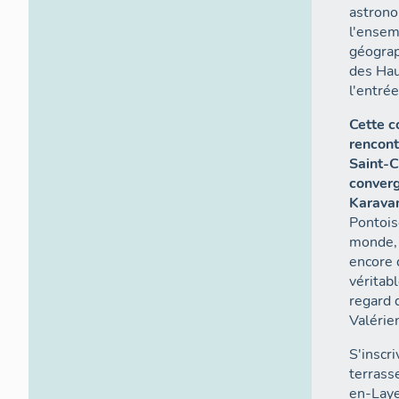
astrono
l'ensem
géograp
des Hau
l'entré
Cette c
rencont
Saint-C
converg
Karava
Pontois
monde, 
encore 
véritab
regard 
Valérie
S'inscri
terrass
en-Lay