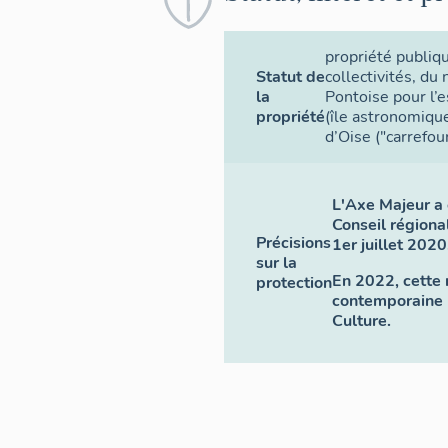
propriété publiq
Statut de
collectivités, d
la
Pontoise pour l’e
propriété
(île astronomique
d’Oise ("carrefou
L'Axe Majeur a é
Conseil régiona
Précisions
1er juillet 2020
sur la
En 2022, cette 
protection
contemporaine 
Culture.