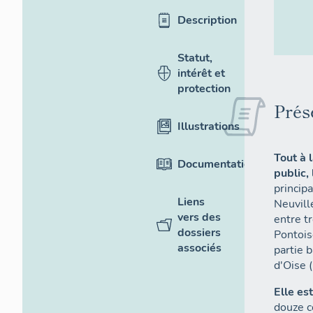
Description
Statut,
intérêt et
protection
Prés
Illustrations
Tout à 
Documentation
public,
princip
Liens
Neuvill
vers des
entre t
dossiers
Pontois
associés
partie 
d'Oise (
Elle es
douze c