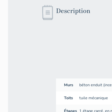
Description
Murs
béton
enduit
(ince
Toits
tuile mécanique
Étages
1 étage carré
,
en 