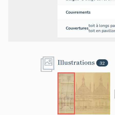
Couvrements
toit à longs p
Couvertures
toit en pavillo
Illustrations
32