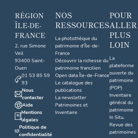
NOS
POUR
RÉGION
RESSOURCES
ALLER
ÎLE-DE-
PLUS
FRANCE
La photothèque du
LOIN
2, rue Simone
patrimoine d'Île-de-
Veil
France
La
93400 Saint-
Découvrir la richesse du
plateforme
Ouen
patrimoine francilien
ouverte du
01 53 85 59
Open data Île-de-France
patrimoine
93
Le catalogue des
(POP)
Nous
publications
Inventaire
contacter
La newsletter
général du
Aide
Patrimoines et
patrimoine
Mentions
Inventaire
In Situ.
légales
Revue des
Politique de
patrimoines
confidentialité