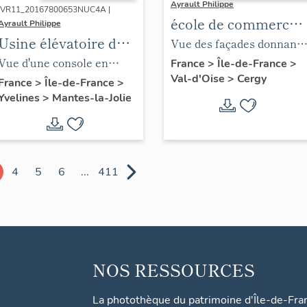
Ayrault Philippe
IVR11_20167800653NUC4A |
école de commerce ;
Ayrault Philippe
Usine élévatoire des
école supérieure des
Vue des façades donnant
eaux de Seine,
sciences
Vue d'une console en
sur le parc de la
France
>
Île-de-France
>
actuellement
Val-d'Oise
>
Cergy
économiques et
forme de triton supportant
Préfecture.
France
>
Île-de-France
>
Yvelines
>
Mantes-la-Jolie
clinique vétérinaire
commerciales
le fronton.
Saint-Roch
(ESSEC)
4
5
6
...
411
NOS RESSOURCES
La photothèque du patrimoine d'Île-de-Fra