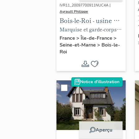
IVR11_20097700911NUC4A |
Ayrault Philippe
Bois-le-Roi - usine de
serrurerie, puis
Marquise et garde-corps
usine de
du logement patronal,
France
>
Île-de-France
>
Seine-et-Marne
>
Bois-le-
construction
décor de ferronnerie.
Roi
métallique et usine
de construction
électrique Lefèvre,
puis usine de
Notice d'illustration
menuiserie Les
Dérivés du Bois et
bureau d'études
Mafco
Aperçu