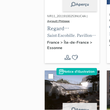
Aperçu
IVR11_20119100253NUC4A |
Ayrault Philippe
Regard
photographique sur
Saint-Escobille. Pavillon
les paysages de
au nord de la commune.
France
>
Île-de-France
>
Essonne
Centre-Essonne.
Notice d'illustration
Aperçu