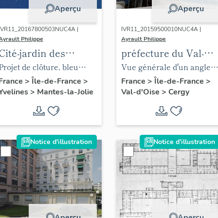
Aperçu
Aperçu
IVR11_20167800503NUC4A |
IVR11_20159500010NUC4A |
Ayrault Philippe
Ayrault Philippe
Cité-jardin des
préfecture du Val-
Martraits
d'Oise
Projet de clôture, bleu
Vue générale d'un angle
d'architecte, non signé,
de la cour intérieure
France
>
Île-de-France
>
France
>
Île-de-France
>
Yvelines
>
Mantes-la-Jolie
Val-d'Oise
>
Cergy
non daté (AM Mantes-la-
Jolie, non coté).
Notice d'illustration
Notice d'illustration
Aperçu
Aperçu