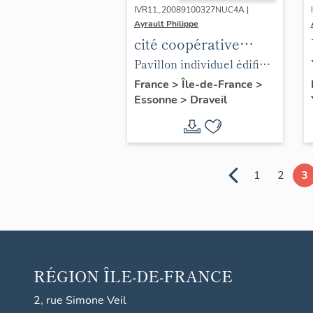
IVR11_20089100327NUC4A |
Ayrault Philippe
cité coopérative
Paris-Jardins
Pavillon individuel édifié
par Jean Walter au 16,
France
>
Île-de-France
>
Essonne
>
Draveil
allée de la Perspective.
1
2
3
RÉGION
ÎLE-DE-FRANCE
2, rue Simone Veil