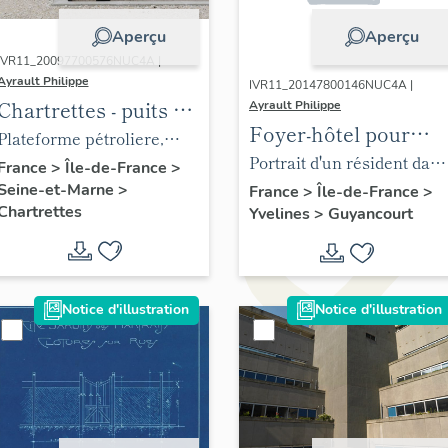
Aperçu
Aperçu
IVR11_20097700576NUC4A |
Ayrault Philippe
IVR11_20147800146NUC4A |
Chartrettes - puits de
Ayrault Philippe
Foyer-hôtel pour
pétrole Sivry 10
Plateforme pétroliere,
travailleurs
Portrait d'un résident dans
zone de chargement pour
France
>
Île-de-France
>
célibataires et
l'une des cuisines
Seine-et-Marne
>
France
>
Île-de-France
>
les camions citernes.
Chartrettes
Yvelines
>
Guyancourt
migrants du Pont-du
communes du foyer.
Routoir
Notice d'illustration
Notice d'illustration