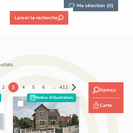
Ma sélection
(0)
s
Lancer la recherche
ultats
2
3
4
5
6
...
411
Aperçu
Notice d'illustration
Carte