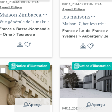
IVR11_20166100003NUC4A |
IVR11_20147800301NUC4A |
Ayrault Philippe
Ayrault Philippe
Maison Zimbacca,
les maisons
Tourouvre
Vue générale de la maison
d'Elisabethville
Maison, 7, boulevard
prise du côté gauche.
France
>
Basse-Normandie
Jacques Bertin. Variante
France
>
Île-de-France
>
>
Orne
>
Tourouvre
Yvelines
>
Aubergenville
du type "néonormand".
Notice d'illustration
Notice d'illustration
Aperçu
Aperçu
IVR11_20129500042NUC4A |