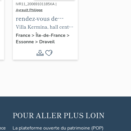
IVR11_20069101185XA |
Ayrault Philippe
rendez-vous de
chasse dit Villa
Villa Kermina, hall central
Kermina,
: détail des corbeaux
France
>
Île-de-France
>
Essonne
>
Draveil
actuellement
jumeaux formant
sanatorium des
entablement et supportant
Cheminots
l'une des doubles poutres
maîtresses du plafond à
caissons.
POUR ALLER PLUS LOIN
nce
La plateforme ouverte du patrimoine (POP)