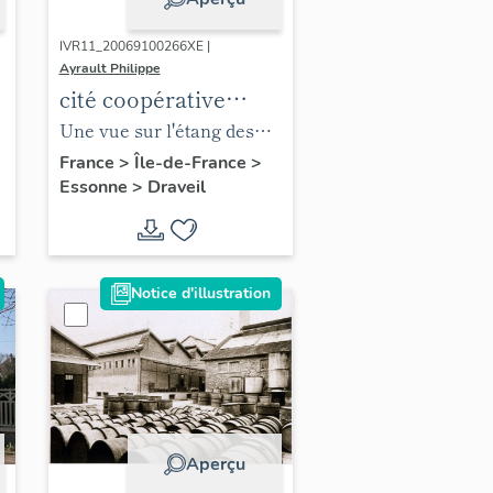
IVR11_20069100266XE |
Ayrault Philippe
cité coopérative
Paris-Jardins
Une vue sur l'étang des
Platanes.
France
>
Île-de-France
>
Essonne
>
Draveil
Notice d'illustration
Aperçu