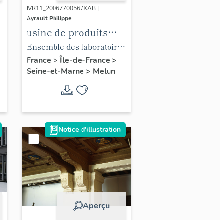
IVR11_20067700567XAB |
Ayrault Philippe
usine de produits
pharmaceutiques
Ensemble des laboratoires
Vernin
à extraits. Plaquette éditée
France
>
Île-de-France
>
Seine-et-Marne
>
Melun
par les Laboratoires
galéniques Vernin vers
1930, page 3. (Service
archéologique de Melun)
Notice d'illustration
Aperçu