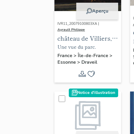
Aperçu
IVR11_20079100803XA |
Ayrault Philippe
château de Villiers,
actuellement
Une vue du parc.
bibliothèque
France
>
Île-de-France
>
Essonne
>
Draveil
municipale et centre
culturel
Notice d'illustration