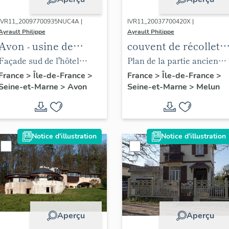
IVR11_20097700935NUC4A |
IVR11_20037700420X |
Ayrault Philippe
Ayrault Philippe
Avon - usine de
couvent de récollets,
matériel
puis hôpital
Façade sud de l'hôtel
Plan de la partie ancienne
d'équipement
Savoy et façade sud-est de
de l'hôpital : l'ancien
France
>
Île-de-France
>
France
>
Île-de-France
>
Seine-et-Marne
>
Avon
Seine-et-Marne
>
Melun
industriel de la
l'extension PIC.
couvent des Récollets et
société PIC, puis
ses extensions (bâtiments
Venot-Pic, puis
A à D sur le plan masse.
Fives-Cail Babcock
Pl. 1). Plan. (AM Melun)
Notice d'illustration
Notice d'illustration
actuellement
pépinière
d'entreprises,
logement et centre
d'action sociale
Aperçu
Aperçu