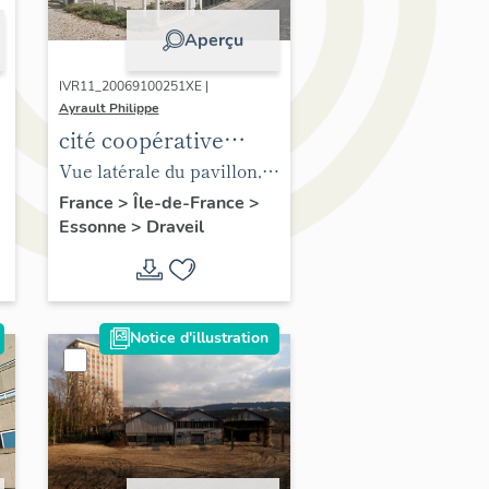
Aperçu
IVR11_20069100251XE |
Ayrault Philippe
cité coopérative
Paris-Jardins
Vue latérale du pavillon, 7
place des Vergers.
France
>
Île-de-France
>
Essonne
>
Draveil
Construit en 1923, il a été
-
agrandi en 1955 (par
l'adjonction d'un corps de
bâtiment sur la façade
Notice d'illustration
arrière).