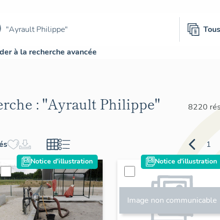
Tou
der à la recherche avancée
erche :
"Ayrault Philippe"
8220 rés
hés
1
Notice d'illustration
Notice d'illustration
Image non communicable