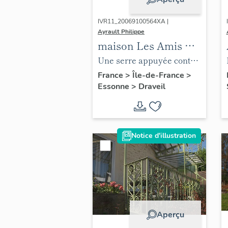
IVR11_20069100564XA |
Ayrault Philippe
maison Les Amis de
l'Homme, 108
Une serre appuyée contre
boulevard Henri-
le mur de clôture, entre
France
>
Île-de-France
>
Essonne
>
Draveil
Barbusse
l'ancien billard et un autre
petit pavillon.
Notice d'illustration
Aperçu