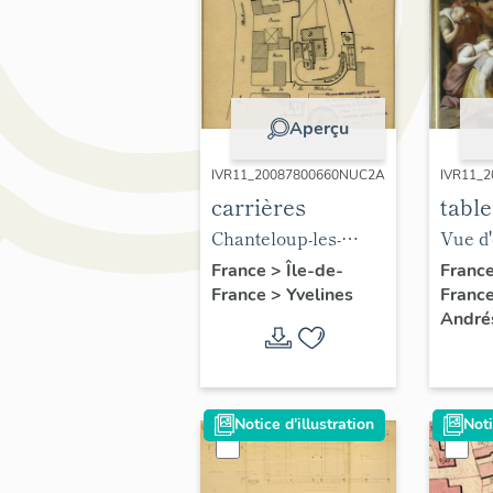
Aperçu
IVR11_20087800660NUC2A
IVR11_
carrières
table
Ador
Chanteloup-les-
Vue d
berg
Vignes. "Anciens
tablea
France
>
Île-de-
Franc
France
>
Yvelines
Franc
établissements
André
Vallée. Bourdet et
cie successeurs.
Usine à plâtre..."
Plan des fours à
Notice d'illustration
Noti
plâtre détruits. (AD
Yvelines, 8 S