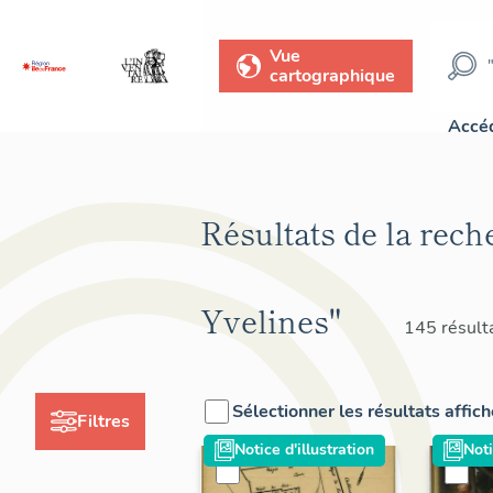
Vue
cartographique
Accéd
Résultats de la rech
Yvelines"
145 résult
Sélectionner les résultats affic
Filtres
Notice d'illustration
Noti