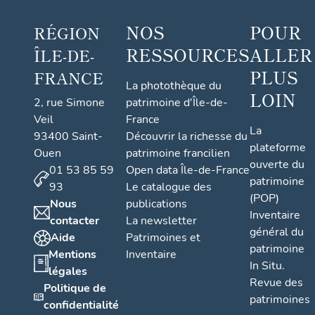
NOS
POUR
RÉGION
RESSOURCES
ALLER
ÎLE-DE-
PLUS
FRANCE
La photothèque du
LOIN
2, rue Simone
patrimoine d'Île-de-
Veil
France
La
93400 Saint-
Découvrir la richesse du
plateforme
Ouen
patrimoine francilien
ouverte du
01 53 85 59
Open data Île-de-France
patrimoine
93
Le catalogue des
(POP)
Nous
publications
Inventaire
contacter
La newsletter
général du
Aide
Patrimoines et
patrimoine
Mentions
Inventaire
In Situ.
légales
Revue des
Politique de
patrimoines
confidentialité