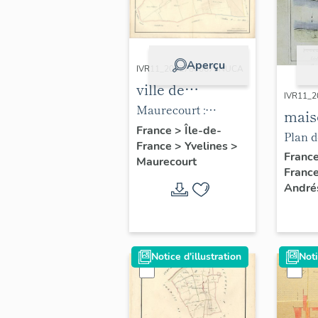
Aperçu
IVR11_20027800678NUCA
ville de
IVR11_
Maurecourt
Maurecourt :
mais
cadastre
France
>
Île-de-
camp
Plan d
France
>
Yvelines
>
napoléonien, section
du G
(AD Y
Franc
Maurecourt
D de Belle-Fontaine.
Franc
Lecl
105).
(AD Yvelines).
André
Notice d'illustration
Noti