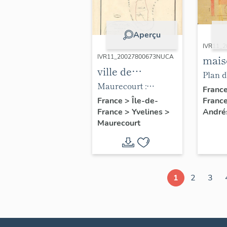
Aperçu
IVR11_
IVR11_20027800673NUCA
mais
ville de
camp
Plan 
Maurecourt
Maurecourt :
chât
1850 a
Franc
cadastre
France
>
Île-de-
Franc
Prin
manuf
France
>
Yvelines
>
André
napoléonien,
mair
capsul
Maurecourt
tableau
garç
et d'a
d'assemblage. (AD
actu
fumeur
Yvelines).
bibl
instal
Sain
aquare
1
2
3
Yvelin