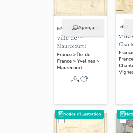
Aperçu
IVR11_
IVR11_20027800676NUCA
ville
ville de
Chan
Chante
Maurecourt
Maurecourt :
Vign
Vignes
Franc
cadastre
France
>
Île-de-
Franc
cadast
France
>
Yvelines
>
napoléonien, section
Chant
Maurecourt
napol
B de Choisy, 2e
Vigne
Yvelin
feuille. (AD
Yvelines).
Notice d'illustration
Noti