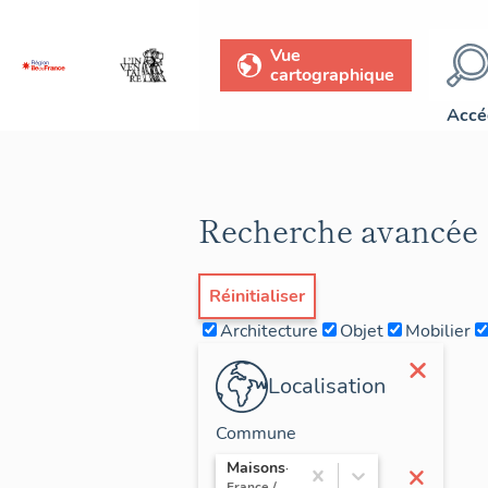
Vue
cartographique
Accé
Recherche avancée
Réinitialiser
Architecture
Objet
Mobilier
×
Localisation
Commune
×
Maisons-Laffitte
France / Île-de-France / Yvelines