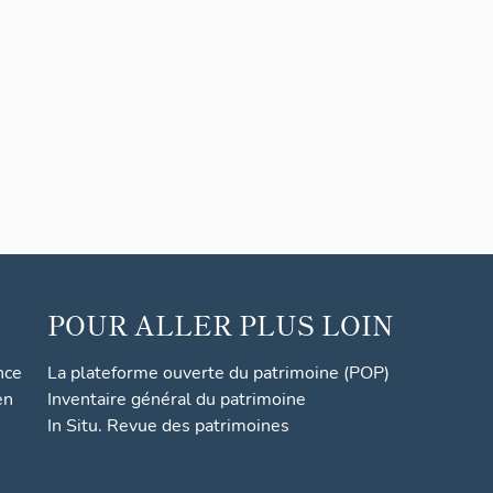
POUR ALLER PLUS LOIN
nce
La plateforme ouverte du patrimoine (POP)
en
Inventaire général du patrimoine
In Situ. Revue des patrimoines