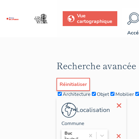
Vue
cartographique
Accé
Recherche avancée
Réinitialiser
Architecture
Objet
Mobilier
×
Localisation
Commune
×
Buc
Île-de-France / Yvelines