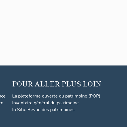
POUR ALLER PLUS LOIN
nce
La plateforme ouverte du patrimoine (POP)
en
Inventaire général du patrimoine
In Situ. Revue des patrimoines