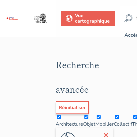
Vue
cartographique
Accéd
Recherche
avancée
Réinitialiser
Architecture
Objet
Mobilier
Collectif
T
×