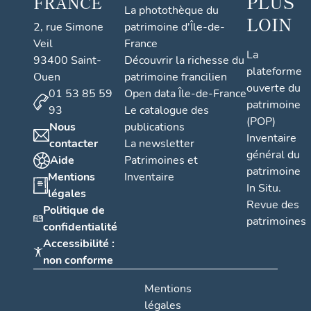
PLUS
FRANCE
La photothèque du
LOIN
2, rue Simone
patrimoine d'Île-de-
Veil
France
La
93400 Saint-
Découvrir la richesse du
plateforme
Ouen
patrimoine francilien
ouverte du
01 53 85 59
Open data Île-de-France
patrimoine
93
Le catalogue des
(POP)
Nous
publications
Inventaire
contacter
La newsletter
général du
Aide
Patrimoines et
patrimoine
Mentions
Inventaire
In Situ.
légales
Revue des
Politique de
patrimoines
confidentialité
Accessibilité :
non conforme
Mentions
légales