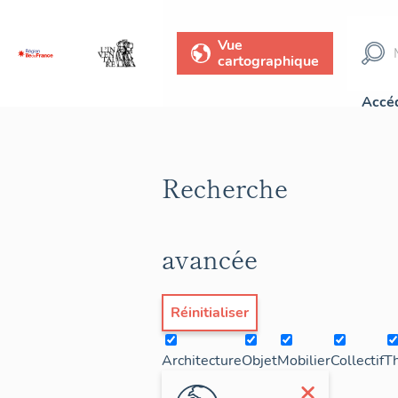
Vue
cartographique
Accéd
Recherche
avancée
Réinitialiser
Architecture
Objet
Mobilier
Collectif
T
×