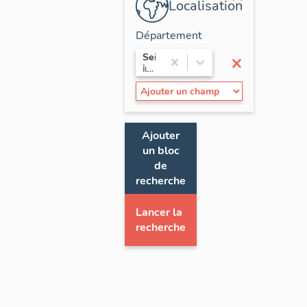
Localisation
Département
×
Seine-et-Marne
Île-de-France
Ajouter
un bloc
de
recherche
Lancer la
recherche