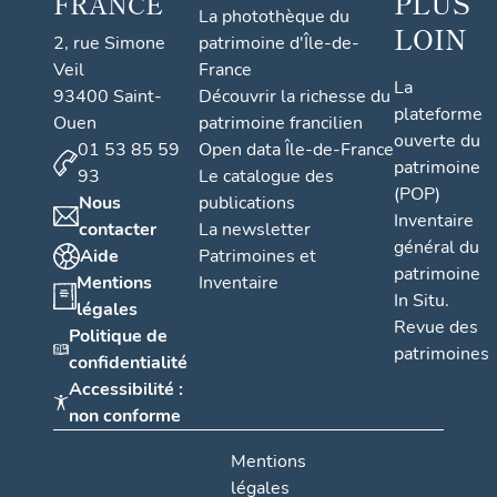
PLUS
FRANCE
La photothèque du
LOIN
2, rue Simone
patrimoine d'Île-de-
Veil
France
La
93400 Saint-
Découvrir la richesse du
plateforme
Ouen
patrimoine francilien
ouverte du
01 53 85 59
Open data Île-de-France
patrimoine
93
Le catalogue des
(POP)
Nous
publications
Inventaire
contacter
La newsletter
général du
Aide
Patrimoines et
patrimoine
Mentions
Inventaire
In Situ.
légales
Revue des
Politique de
patrimoines
confidentialité
Accessibilité :
non conforme
Mentions
légales