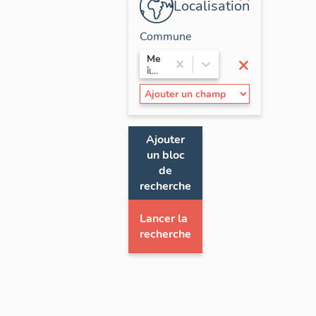
Localisation
Commune
×
Meaux
Île-de-France / Seine-et-Marne
Ajouter
un bloc
de
recherche
Lancer la
recherche