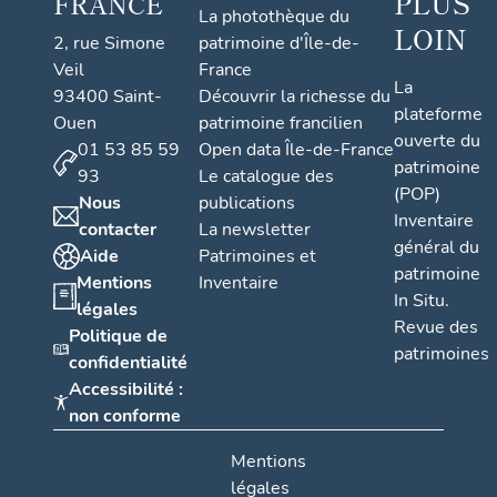
PLUS
FRANCE
La photothèque du
LOIN
2, rue Simone
patrimoine d'Île-de-
Veil
France
La
93400 Saint-
Découvrir la richesse du
plateforme
Ouen
patrimoine francilien
ouverte du
01 53 85 59
Open data Île-de-France
patrimoine
93
Le catalogue des
(POP)
Nous
publications
Inventaire
contacter
La newsletter
général du
Aide
Patrimoines et
patrimoine
Mentions
Inventaire
In Situ.
légales
Revue des
Politique de
patrimoines
confidentialité
Accessibilité :
non conforme
Mentions
légales