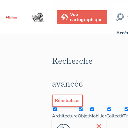
Vue
cartographique
Accéd
Recherche
avancée
Réinitialiser
Architecture
Objet
Mobilier
Collectif
T
×