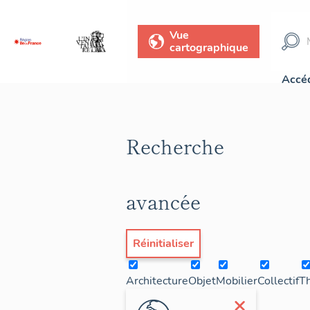
Vue
cartographique
Accéd
Recherche
avancée
Réinitialiser
Architecture
Objet
Mobilier
Collectif
T
×