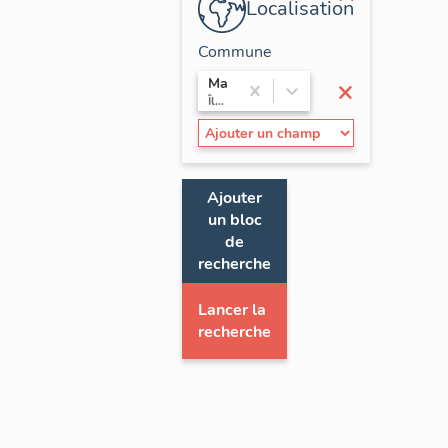
Localisation
Commune
×
Mantes-la-Jolie
Île-de-France / Yvelines
Ajouter
un bloc
de
recherche
Lancer la
recherche