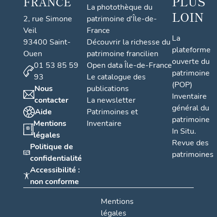
PLUS
FRANCE
La photothèque du
LOIN
2, rue Simone
patrimoine d'Île-de-
Veil
France
La
93400 Saint-
Découvrir la richesse du
plateforme
Ouen
patrimoine francilien
ouverte du
01 53 85 59
Open data Île-de-France
patrimoine
93
Le catalogue des
(POP)
Nous
publications
Inventaire
contacter
La newsletter
général du
Aide
Patrimoines et
patrimoine
Mentions
Inventaire
In Situ.
légales
Revue des
Politique de
patrimoines
confidentialité
Accessibilité :
non conforme
Mentions
légales