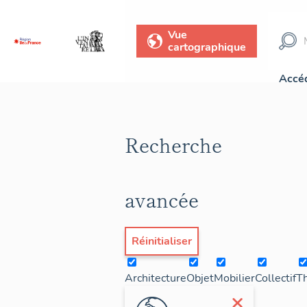
Vue
cartographique
Accéd
Recherche
avancée
Réinitialiser
Architecture
Objet
Mobilier
Collectif
T
×