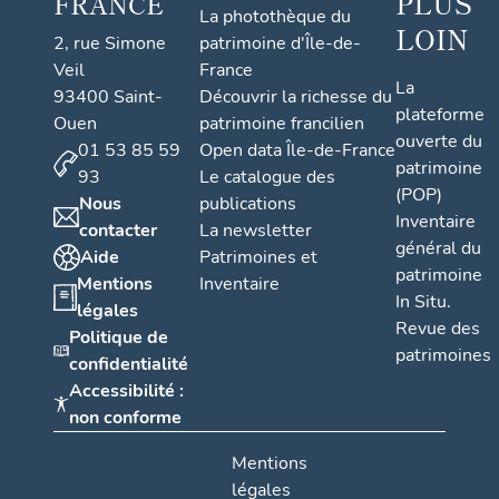
PLUS
FRANCE
La photothèque du
LOIN
2, rue Simone
patrimoine d'Île-de-
Veil
France
La
93400 Saint-
Découvrir la richesse du
plateforme
Ouen
patrimoine francilien
ouverte du
01 53 85 59
Open data Île-de-France
patrimoine
93
Le catalogue des
(POP)
Nous
publications
Inventaire
contacter
La newsletter
général du
Aide
Patrimoines et
patrimoine
Mentions
Inventaire
In Situ.
légales
Revue des
Politique de
patrimoines
confidentialité
Accessibilité :
non conforme
Mentions
légales