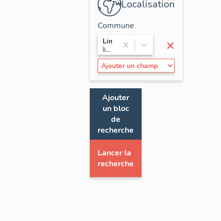
Localisation
Commune
×
Limay
Île-de-France / Yvelines
Ajouter
un bloc
de
recherche
Lancer la
recherche