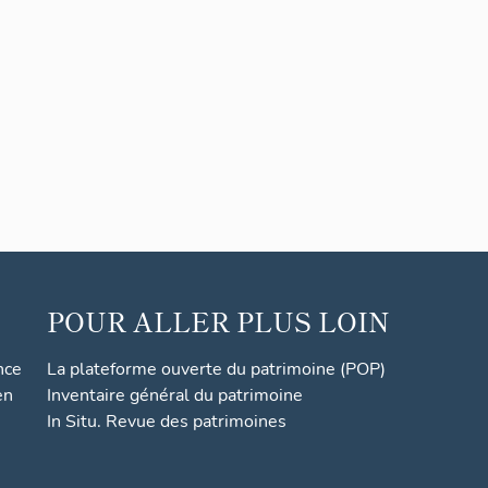
POUR ALLER PLUS LOIN
nce
La plateforme ouverte du patrimoine (POP)
en
Inventaire général du patrimoine
In Situ. Revue des patrimoines