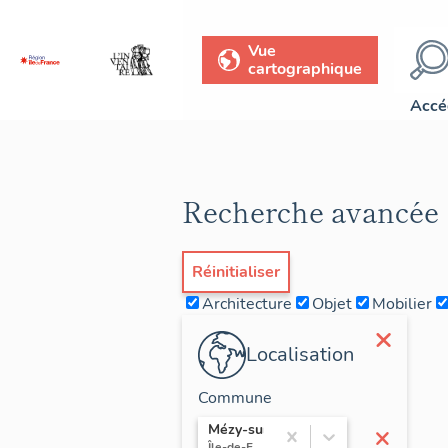
Vue
cartographique
Accé
Recherche avancée
Réinitialiser
Architecture
Objet
Mobilier
×
Localisation
Commune
×
Mézy-sur-Seine
Île-de-France / Yvelines