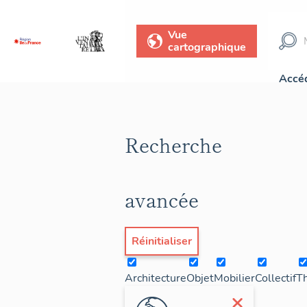
Vue
cartographique
Accéd
Recherche
avancée
Réinitialiser
Architecture
Objet
Mobilier
Collectif
T
×