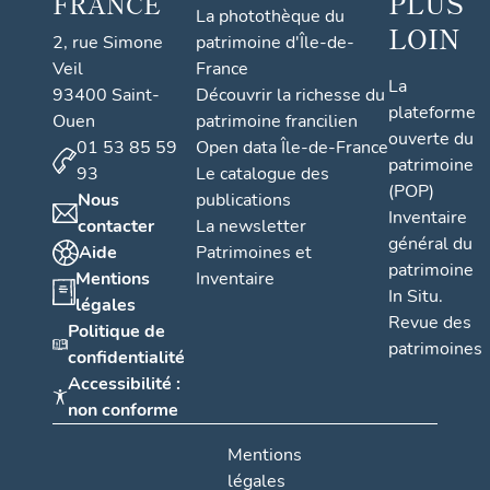
PLUS
FRANCE
La photothèque du
LOIN
2, rue Simone
patrimoine d'Île-de-
Veil
France
La
93400 Saint-
Découvrir la richesse du
plateforme
Ouen
patrimoine francilien
ouverte du
01 53 85 59
Open data Île-de-France
patrimoine
93
Le catalogue des
(POP)
Nous
publications
Inventaire
contacter
La newsletter
général du
Aide
Patrimoines et
patrimoine
Mentions
Inventaire
In Situ.
légales
Revue des
Politique de
patrimoines
confidentialité
Accessibilité :
non conforme
Mentions
légales