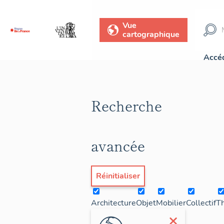
Vue
cartographique
Accéd
Recherche
avancée
Réinitialiser
Architecture
Objet
Mobilier
Collectif
T
×