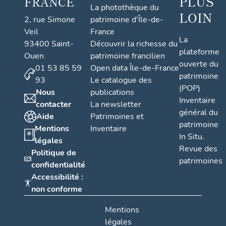
PLUS
FRANCE
La photothèque du
LOIN
2, rue Simone
patrimoine d'Île-de-
Veil
France
La
93400 Saint-
Découvrir la richesse du
plateforme
Ouen
patrimoine francilien
ouverte du
01 53 85 59
Open data Île-de-France
patrimoine
93
Le catalogue des
(POP)
Nous
publications
Inventaire
contacter
La newsletter
général du
Aide
Patrimoines et
patrimoine
Mentions
Inventaire
In Situ.
légales
Revue des
Politique de
patrimoines
confidentialité
Accessibilité :
non conforme
Mentions
légales