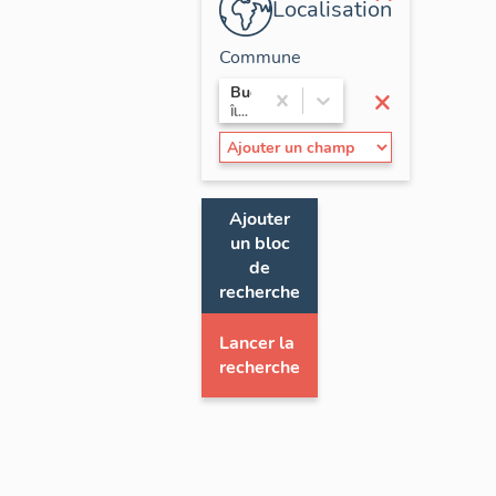
Localisation
Commune
×
Buc
Île-de-France / Yvelines
Ajouter
un bloc
de
recherche
Lancer la
recherche