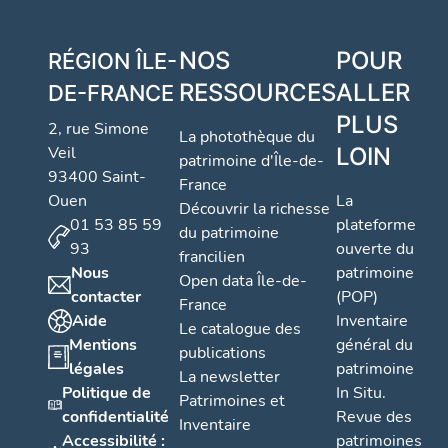
NOS
POUR
RÉGION
ÎLE-
RESSOURCES
ALLER
DE-FRANCE
PLUS
2, rue Simone
La photothèque du
Veil
LOIN
patrimoine d'Île-de-
93400 Saint-
France
Ouen
La
Découvrir la richesse
01 53 85 59
plateforme
du patrimoine
93
ouverte du
francilien
Nous
patrimoine
Open data Île-de-
contacter
(POP)
France
Aide
Inventaire
Le catalogue des
Mentions
général du
publications
légales
patrimoine
La newsletter
Politique de
In Situ.
Patrimoines et
confidentialité
Revue des
Inventaire
Accessibilité :
patrimoines